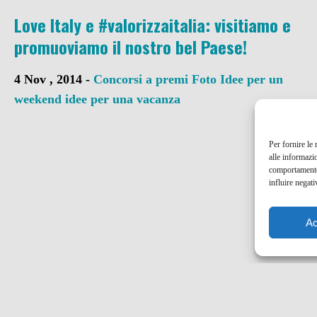
Love Italy e #valorizzaitalia: visitiamo e
promuoviamo il nostro bel Paese!
4 Nov , 2014 -
Concorsi a premi
Foto
Idee per un
weekend
idee per una vacanza
Per fornire le
alle informazi
comportamento 
influire negati
Ac