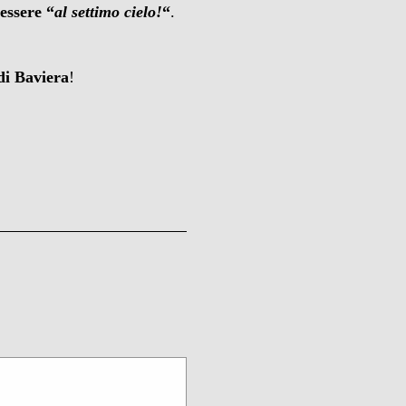
essere “
al settimo cielo!
“
.
di Baviera
!