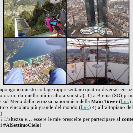
mpongono questo collage rappresentano quattro diverse sensazi
o orario da quella più in alto a sinistra): 1) a Brema (SO) pri
e sul Meno dalla terrazza panoramica della
Main Tower
(
link
)
tatico vincolato più grande del mondo (
link
) 4) all’altopiano de
k
)
 L’altezza e… essere le mie prescelte per partecipare al
cont
ti
#AlSettimoCielo
!