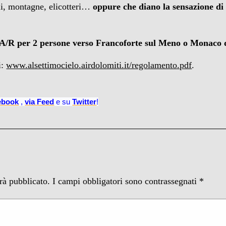
eli, montagne, elicotteri…
oppure che diano la sensazione di 
 A/R per 2 persone verso Francoforte sul Meno o Monaco 
i:
www.alsettimocielo.airdolomiti.it/regolamento.pdf
.
ebook
,
via
Feed
e su
Twitter
!
arà pubblicato.
I campi obbligatori sono contrassegnati
*