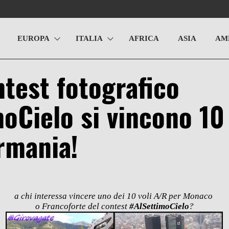
EUROPA
ITALIA
AFRICA
ASIA
AM
ntest fotografico
oCielo si vincono 10
rmania!
a chi interessa vincere uno dei 10 voli A/R per Monaco
o Francoforte del contest
#AlSettimoCielo
?