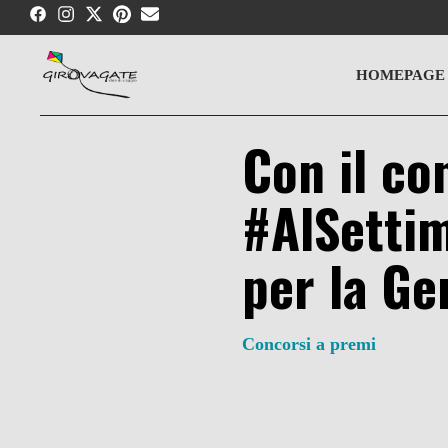
Skip
to
content
HOMEPAGE
Con il co
#AlSettim
per la Ge
Concorsi a premi