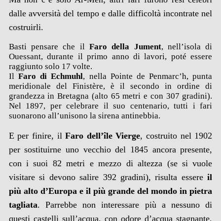
dalle avversità del tempo e dalle difficoltà incontrate nel
costruirli.
Basti pensare che il
Faro della Jument
, nell’isola di
Ouessant, durante il primo anno di lavori, poté essere
raggiunto solo 17 volte.
Il
Faro di Echmuhl
, nella Pointe de Penmarc’h, punta
meridionale del Finistère, è il secondo in ordine di
grandezza in Bretagna (alto 65 metri e con 307 gradini).
Nel 1897, per celebrare il suo centenario, tutti i fari
suonarono all’unisono la sirena antinebbia.
E per finire, il
Faro dell’île Vierge
, costruito nel 1902
per sostituirne uno vecchio del 1845 ancora presente,
con i suoi 82 metri e mezzo di altezza (se si vuole
visitare si devono salire 392 gradini), risulta essere
il
più alto d’Europa e il più grande del mondo in pietra
tagliata
. Parrebbe non interessare più a nessuno di
questi castelli sull’acqua, con odore d’acqua stagnante,