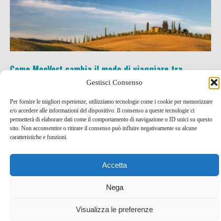
Come MooVert cambia il modo di viaggiare tra
autenticità e territorio
Gestisci Consenso
3 Dic , 2025 -
Francia
-
turismo ecosostenibile
Per fornire le migliori esperienze, utilizziamo tecnologie come i cookie per memorizzare
e/o accedere alle informazioni del dispositivo. Il consenso a queste tecnologie ci
permetterà di elaborare dati come il comportamento di navigazione o ID unici su questo
sito. Non acconsentire o ritirare il consenso può influire negativamente su alcune
caratteristiche e funzioni.
Accetta
Nega
Visualizza le preferenze