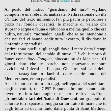
Faro dell’Ile Vierge | foto di
remibridot
su Flickr
Al posto del mitico “guardiano del faro” vigilano
computer e una rete informatizzata. Nella razionale civiltà
d’inizio del terzo millennio, fan più paura le petroliere a
picco nei fondali oceanici, le macchie di veleno che
stuprano acqua e fauna e riducono a melma quello che era
pulito, naturale, “normale”. Quelli che se ne intendono e
che nei fari ci hanno addirittura lavorato, li dividono in
“inferni” e “paradisi”.
I primi sono quelli sugli scogli dove il mare detta i tempi
del rifornimento, del cambio di turno. C’è chi è morto di
fame: come
Noël Fouquet
, bloccato su Ar-Men per 101
giorni dato che le barche non potevano neppure
avvicinarsi. Inferni nell’acqua. Gli altri, sui capi delle
coste frastagliate o lambiti dalle calde onde del
Mediterraneo, erano paradisi.
A chi importa di tutto ciò oggi, nell’epoca del satellitare,
degli elicotteri, del GPS? Eppure i bretoni hanno fatto
diventare i loro fari luoghi di memoria e di visita. Come
gli ineffabili
fari dell’isola di Ouessant
, un grappolo di
colorate torri sparse a pioggia su un tratto di mare che tu
cogli tutto ad occhio nudo dalla punta di Saint Mathieu,