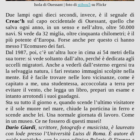
Isola di Ouessant | foto di
stibou5
su Flickr
Due lampi ogni dieci secondi, invece, è il segnale di
Creac’h
sul capo occidentale di Ouessant, quello che
salva ogni anno, in un senso e nell’altro, oltre 50.000
navi. Si vede da 32 miglia, oltre cinquanta chilometri; è il
più potente d’Europa. Forse anche per questo ci hanno
messo l’Ecomuseo dei fari.
Dal 1987, poi, c’è un’altra luce in cima ai 54 metri della
sua torre: si vede soltanto dall’alto, perché è dedicata agli
uccelli migratori. Anche a vederli dall’esterno ergersi tra
la selvaggia natura, i fari restano immagini scolpite nella
mente. Ed è facile trovare nelle loro vicinanze, come è
capitato a me, una studentessa, accoccolata a terra per
evitare il vento, che legga un libro, prepari un esame e
intanto arrotondi i suoi guadagni.
Sta su tutto il giorno e, quando scende l’ultimo visitatore
e il sole muore nel mare, chiude la porticina in ferro e
scende anche lei. Una normale giornata di lavoro. Come
in un museo. Ce ne fossero di questi musei!
Dario Giardi
, scrittore, fotografo e musicista, è laureato
con lode presso l’Università Luiss di Roma. È autore di
guide turistiche, con la casa editrice Polaris di Firenze e