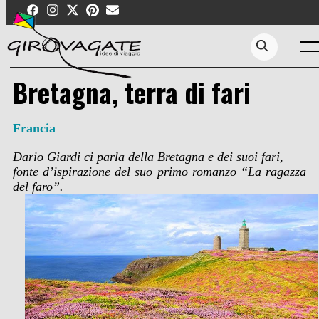
Skip
to
content
Men
Search...
Bretagna, terra di fari
Francia
Dario Giardi ci parla della Bretagna e dei suoi fari,
fonte d’ispirazione del suo primo romanzo “La ragazza
del faro”.