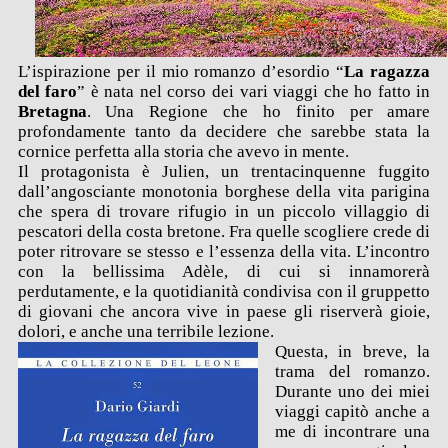
L’ispirazione per il mio romanzo d’esordio “
La ragazza
del faro
” è nata nel corso dei vari viaggi che ho fatto in
Bretagna
. Una Regione che ho finito per amare
profondamente tanto da decidere che sarebbe stata la
cornice perfetta alla storia che avevo in mente.
Il protagonista è Julien, un trentacinquenne fuggito
dall’angosciante monotonia borghese della vita parigina
che spera di trovare rifugio in un piccolo villaggio di
pescatori della costa bretone. Fra quelle scogliere crede di
poter ritrovare se stesso e l’essenza della vita. L’incontro
con la bellissima Adèle, di cui si innamorerà
perdutamente, e la quotidianità condivisa con il gruppetto
di giovani che ancora vive in paese gli riserverà gioie,
dolori, e anche una terribile lezione.
Questa, in breve, la
trama del romanzo.
Durante uno dei miei
viaggi capitò anche a
me di incontrare una