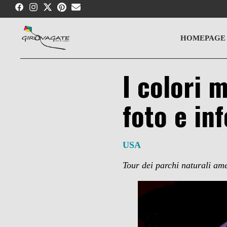
Skip
to
content
HOMEPAGE
I colori 
foto e inf
USA
Tour dei parchi naturali am