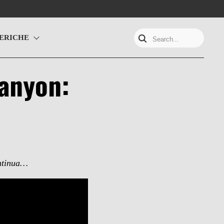
ERICHE
Search...
Canyon:
ontinua…