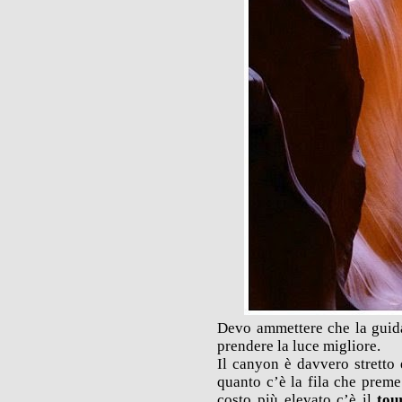
Devo ammettere che la guida 
prendere la luce migliore.
Il canyon è davvero stretto e
quanto c’è la fila che preme
costo più elevato c’è il
tou