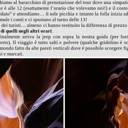
rechiamo al baracchino di prenotazione del tour dove una simpat
le è alle 12 (esattamente l’orario che volevamo noi!) e il costo
idato” e attendiamo… il sole picchia e intanto la folla inizia 
 male i conti e ci spostano al turno delle 13!
le dei turisti… almeno ci hanno restituito la differenza di prezzo
di quelli negli altri orari
.
inalmente arriva la jeep con sopra la nostra guida (per fo
to). Il viaggio è tutto salti e polvere (qualche gridolino è sc
mondo fatto da alte pareti verticali dove è possibile scorgere fi
si e marcati.