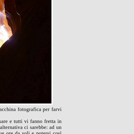
acchina fotografica per farvi
are e tutti vi fanno fretta in
alternativa ci sarebbe: ad un
ue ore da soli e potersi così