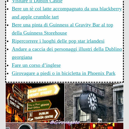
Visitare il Dublin Castle
Bere un tè col latte accompagnato da una blackberry
and apple crumble tart
Bere una pinta di Guinness al Gravity Bar al top
della Guinness Storehouse
Ripercorrere i luoghi delle pop star irlandesi
Andare a caccia dei personaggi illustri della Dublino
georgiana
Fare un corso d’inglese
Girovagare a piedi o in bicicletta in Phoenix Park