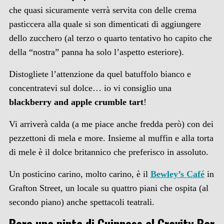
che quasi sicuramente verrà servita con delle crema
pasticcera alla quale si son dimenticati di aggiungere
dello zucchero (al terzo o quarto tentativo ho capito che
della “nostra” panna ha solo l’aspetto esteriore).
Distogliete l’attenzione da quel batuffolo bianco e
concentratevi sul dolce… io vi consiglio una
blackberry and apple crumble tart
!
Vi arriverà calda (a me piace anche fredda però) con dei
pezzettoni di mela e more. Insieme al muffin e alla torta
di mele è il dolce britannico che preferisco in assoluto.
Un posticino carino, molto carino, è il
Bewley’s Café
in
Grafton Street, un locale su quattro piani che ospita (al
secondo piano) anche spettacoli teatrali.
Bere una pinta di Guinness al Gravity Bar