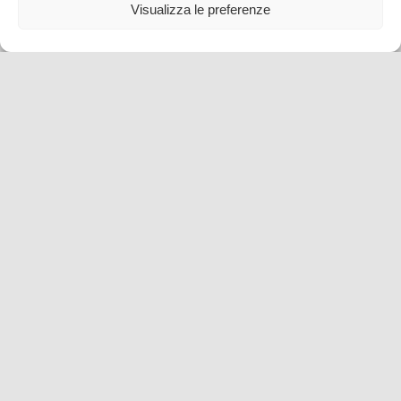
Visualizza le preferenze
Consigli pratici per pianificare una vacanza perfetta
in barca nel Mediterraneo
6 Giu , 2024 -
Consigli di Viaggio
-
consigli di
viaggio