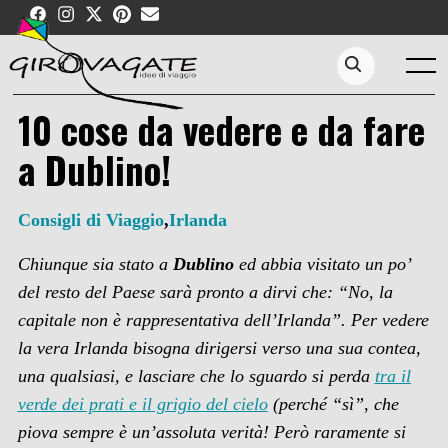
Skip
to
content
Menu
Search...
10 cose da vedere e da fare
a Dublino!
Consigli di Viaggio
,
Irlanda
Chiunque sia stato a
Dublino
ed abbia visitato un po’
del resto del Paese sarà pronto a dirvi che: “No, la
capitale non è rappresentativa dell’Irlanda”. Per vedere
la vera Irlanda bisogna dirigersi verso una sua contea,
una qualsiasi, e lasciare che lo sguardo si perda
tra il
verde dei prati e il grigio del cielo
(perché “sì”, che
piova sempre è un’assoluta verità! Però raramente si