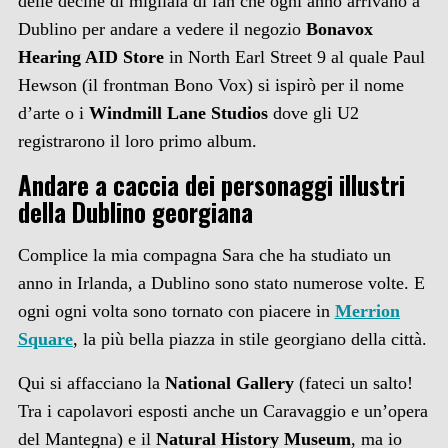
delle decine di migliaia di fan che ogni anno arrivano a
Dublino per andare a vedere il negozio
Bonavox
Hearing AID Store
in North Earl Street 9 al quale Paul
Hewson (il frontman Bono Vox) si ispirò per il nome
d’arte o i
Windmill Lane Studios
dove gli U2
registrarono il loro primo album.
Andare a caccia dei personaggi illustri
della Dublino georgiana
Complice la mia compagna Sara che ha studiato un
anno in Irlanda, a Dublino sono stato numerose volte. E
ogni ogni volta sono tornato con piacere in
Merrion
Square
, la più bella piazza in stile georgiano della città.
Qui si affacciano la
National Gallery
(fateci un salto!
Tra i capolavori esposti anche un Caravaggio e un’opera
del Mantegna) e il
Natural History Museum
, ma io