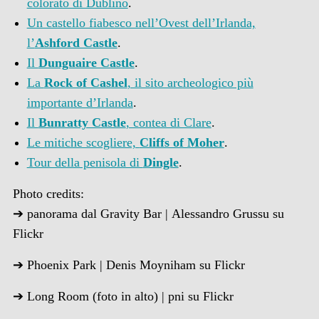
colorato di Dublino
.
Un castello fiabesco nell’Ovest dell’Irlanda,
l’
Ashford Castle
.
Il
Dunguaire Castle
.
La
Rock of Cashel
, il sito archeologico più
importante d’Irlanda
.
Il
Bunratty Castle
, contea di Clare
.
Le mitiche scogliere,
Cliffs of Moher
.
Tour della penisola di
Dingle
.
Photo credits:
➔ panorama dal Gravity Bar | Alessandro Grussu su
Flickr
➔ Phoenix Park | Denis Moyniham su Flickr
➔ Long Room (foto in alto) | pni su Flickr