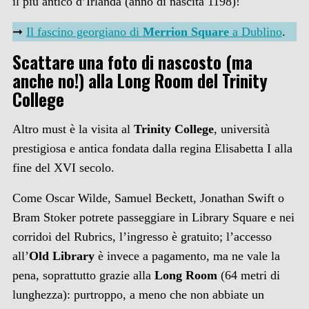
il più antico d’Irlanda (anno di nascita 1198)!
➞
Il fascino georgiano di
Merrion Square
a Dublino
.
Scattare una foto di nascosto (ma
anche no!) alla Long Room del Trinity
College
Altro must è la visita al
Trinity College
, università
prestigiosa e antica fondata dalla regina Elisabetta I alla
fine del XVI secolo.
Come Oscar Wilde, Samuel Beckett, Jonathan Swift o
Bram Stoker potrete passeggiare in Library Square e nei
corridoi del Rubrics, l’ingresso è gratuito; l’accesso
all’
Old Library
è invece a pagamento, ma ne vale la
pena, soprattutto grazie alla
Long Room
(64 metri di
lunghezza): purtroppo, a meno che non abbiate un