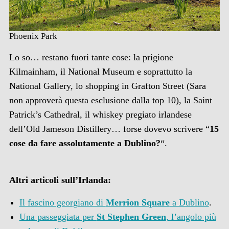
Phoenix Park
Lo so… restano fuori tante cose: la prigione
Kilmainham, il National Museum e soprattutto la
National Gallery, lo shopping in Grafton Street (Sara
non approverà questa esclusione dalla top 10), la Saint
Patrick’s Cathedral, il whiskey pregiato irlandese
dell’Old Jameson Distillery… forse dovevo scrivere “
15
cose da fare assolutamente a Dublino?
“.
Altri articoli sull’Irlanda:
Il fascino georgiano di
Merrion Square
a Dublino
.
Una passeggiata per
St Stephen Green
, l’angolo più