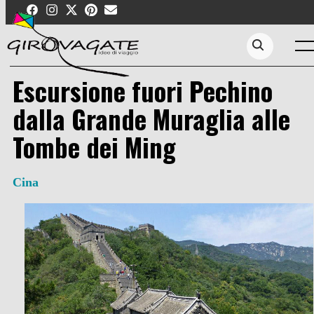
Skip
to
content
Men
Search...
Escursione fuori Pechino
dalla Grande Muraglia alle
Tombe dei Ming
Cina