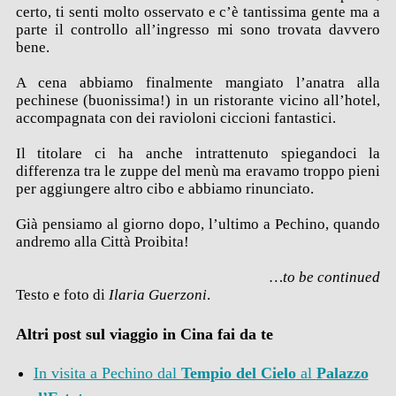
certo, ti senti molto osservato e c’è tantissima gente ma a
parte il controllo all’ingresso mi sono trovata davvero
bene.
A cena abbiamo finalmente mangiato l’anatra alla
pechinese (buonissima!) in un ristorante vicino all’hotel,
accompagnata con dei ravioloni ciccioni fantastici.
Il titolare ci ha anche intrattenuto spiegandoci la
differenza tra le zuppe del menù ma eravamo troppo pieni
per aggiungere altro cibo e abbiamo rinunciato.
Già pensiamo al giorno dopo, l’ultimo a Pechino, quando
andremo alla Città Proibita!
…to be continued
Testo e foto di
Ilaria Guerzoni
.
Altri post sul viaggio in Cina fai da te
In visita a Pechino dal
Tempio del Cielo
al
Palazzo