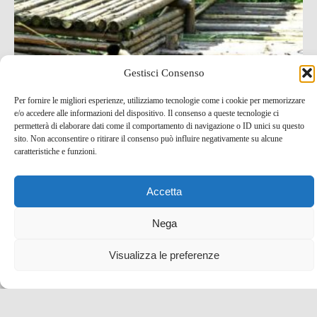
Gestisci Consenso
Per fornire le migliori esperienze, utilizziamo tecnologie come i cookie per memorizzare
e/o accedere alle informazioni del dispositivo. Il consenso a queste tecnologie ci
permetterà di elaborare dati come il comportamento di navigazione o ID unici su questo
sito. Non acconsentire o ritirare il consenso può influire negativamente su alcune
caratteristiche e funzioni.
Accetta
Dove vedere i panda giganti in Cina: la riserva di
Nega
Chengdu!
Visualizza le preferenze
25 Set , 2017 -
Cina