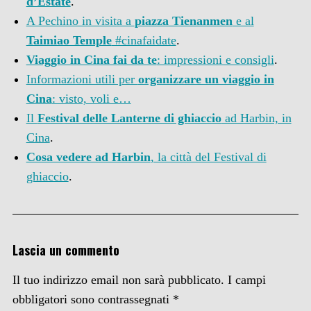
d’Estate
.
A Pechino in visita a
piazza Tienanmen
e al
Taimiao Temple
#cinafaidate
.
Viaggio in Cina fai da te
: impressioni e consigli
.
Informazioni utili per
organizzare un viaggio in
Cina
: visto, voli e…
Il
Festival delle Lanterne di ghiaccio
ad Harbin, in
Cina
.
Cosa vedere ad Harbin
, la città del Festival di
ghiaccio
.
Lascia un commento
Il tuo indirizzo email non sarà pubblicato.
I campi
obbligatori sono contrassegnati
*