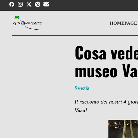
Skip
to
content
HOMEPAGE
Cosa vede
museo Vas
Svezia
Il racconto dei nostri 4 gio
Vasa
!