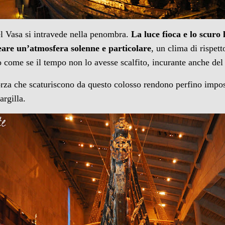
l Vasa si intravede nella penombra.
La luce fioca e lo scuro 
eare un’atmosfera solenne e particolare
, un clima di rispet
to come se il tempo non lo avesse scalfito, incurante anche del
forza che scaturiscono da questo colosso rendono perfino imposs
argilla.