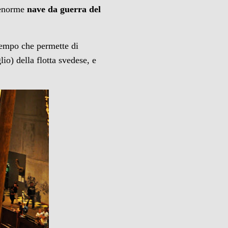
n’enorme
nave da guerra del
 tempo che permette di
io) della flotta svedese, e