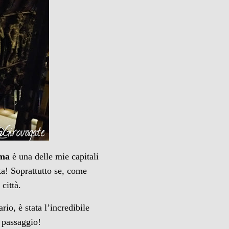
lma
è una delle mie capitali
ta! Soprattutto se, come
città.
io, è stata l’incredibile
i passaggio!