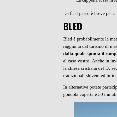
La cappella russa in 
Da lì, il passo è breve per a
BLED
Bled è probabilmente la meta
raggiunta dal turismo di ma
dalla quale spunta il camp
al caso vostro! Anche in inve
la chiesa cristiana del IX s
tradizionali sloveni ed infi
In alternativa potete parteci
gondola coperta e 30 minuti