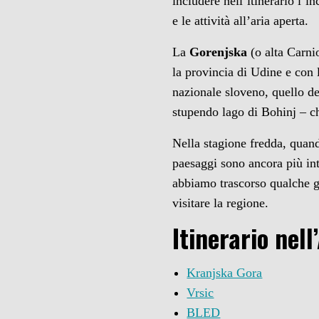
includere nell’itinerario l’i
e le attività all’aria aperta.
La
Gorenjska
(o alta Carni
la provincia di Udine e con 
nazionale sloveno, quello 
stupendo lago di Bohinj – ch
Nella stagione fredda, quand
paesaggi sono ancora più int
abbiamo trascorso qualche gi
visitare la regione.
Itinerario nell
Kranjska Gora
Vrsic
BLED