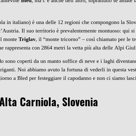
ncantevole
Bled
, ma c’è anche dell’altro, soprattutto se amate
ola in italiano) è una delle 12 regioni che compongono la Slov
l’Austria. Il suo territorio è prevalentemente montuoso: qui si
del monte
Triglav
, il “monte tricorno” – così chiamato per le tr
e rappresenta con 2864 metri la vetta più alta delle Alpi Giulie
o sono coperti da un manto soffice di neve e i laghi diventano
riganti. Noi abbiamo avuto la fortuna di vederli in questa ves
orno a Bled per festeggiare il capodanno e non ci siamo lasci
’Alta Carniola, Slovenia