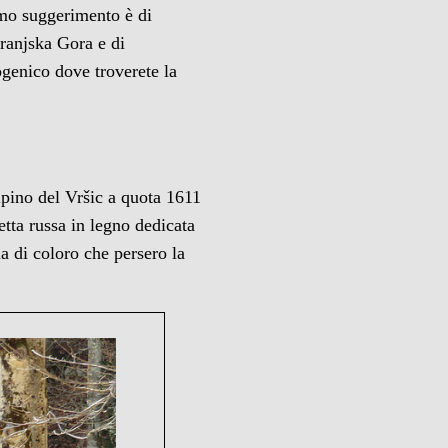
rimo suggerimento è di
Kranjska Gora e di
ogenico dove troverete la
lpino del Vršic a quota 1611
etta russa in legno dedicata
a di coloro che persero la