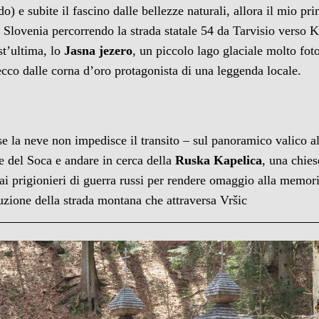
do) e subite il fascino dalle bellezze naturali, allora il mio p
 e Slovenia percorrendo la strada statale 54 da Tarvisio verso 
t’ultima, lo
Jasna jezero
, un piccolo lago glaciale molto fot
ecco dalle corna d’oro protagonista di una leggenda locale.
e la neve non impedisce il transito – sul panoramico valico a
le del Soca e andare in cerca della
Ruska Kapelica
, una chies
ai prigionieri di guerra russi per rendere omaggio alla memori
truzione della strada montana che attraversa Vršic