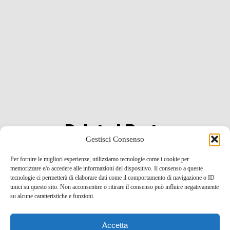
Related Posts
Gestisci Consenso
Per fornire le migliori esperienze, utilizziamo tecnologie come i cookie per
Un bagno con le tartarughe ed i delfini? Alle isole
memorizzare e/o accedere alle informazioni del dispositivo. Il consenso a queste
Fernando de Noronha, paradiso del Brasile
tecnologie ci permetterà di elaborare dati come il comportamento di navigazione o ID
unici su questo sito. Non acconsentire o ritirare il consenso può influire negativamente
su alcune caratteristiche e funzioni.
6 Dic , 2011 -
Brasile
idee per una vacanza
Accetta