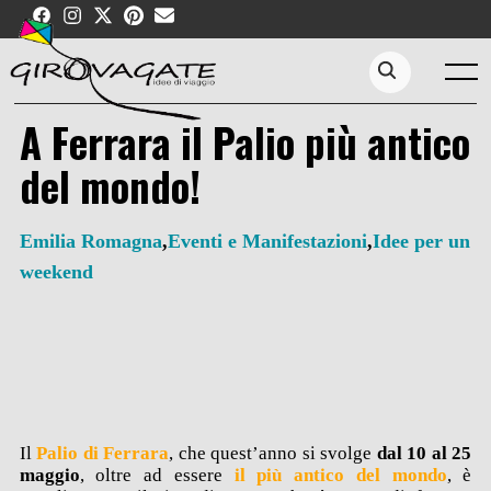
Skip
to
content
Menu
Search...
A Ferrara il Palio più antico
del mondo!
Emilia Romagna
,
Eventi e Manifestazioni
,
Idee per un
weekend
Il
Palio di Ferrara
, che quest’anno si svolge
dal 10 al 25
maggio
, oltre ad essere
il più antico del mon
do
, è