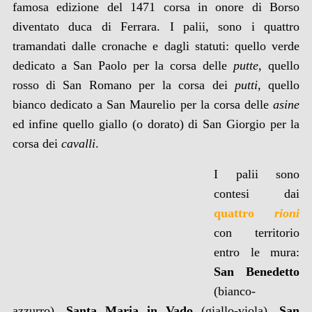
famosa edizione del 1471 corsa in onore di Borso
diventato duca di Ferrara. I palii, sono i quattro
tramandati dalle cronache e dagli statuti: quello verde
dedicato a San Paolo per la corsa delle
putte
, quello
rosso di San Romano per la corsa dei
putti
, quello
bianco dedicato a San Maurelio per la corsa delle
asine
ed infine quello giallo (o dorato) di San Giorgio per la
corsa dei
cavalli
.
I palii sono
contesi dai
quattro
rioni
con territorio
entro le mura:
San Benedetto
(bianco-
azzurro),
Santa M
aria in Vado
(giallo-viola),
San