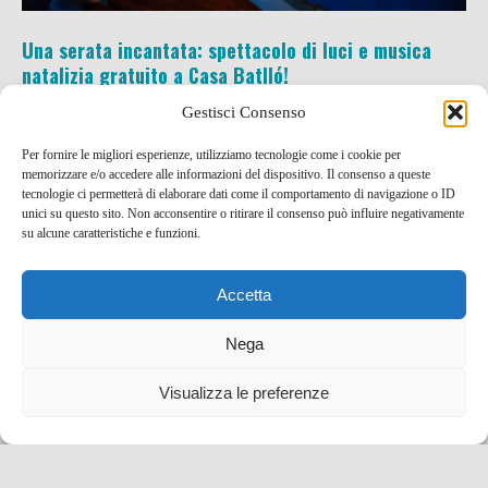
Una serata incantata: spettacolo di luci e musica
natalizia gratuito a Casa Batlló!
Gestisci Consenso
22 Dic , 2023 -
Eventi e Manifestazioni
Spagna
-
eventi e manifestazioni
,
Spagna
Per fornire le migliori esperienze, utilizziamo tecnologie come i cookie per
memorizzare e/o accedere alle informazioni del dispositivo. Il consenso a queste
tecnologie ci permetterà di elaborare dati come il comportamento di navigazione o ID
unici su questo sito. Non acconsentire o ritirare il consenso può influire negativamente
su alcune caratteristiche e funzioni.
Accetta
Nega
Visualizza le preferenze