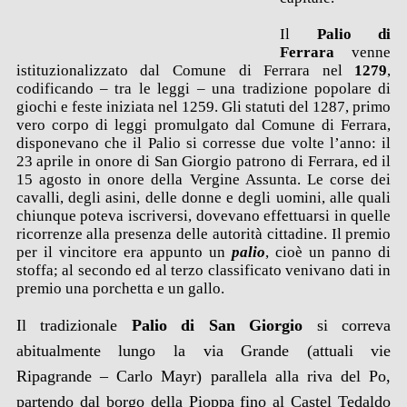
Il
Palio di
Ferrara
venne
istituzionalizzato dal Comune di Ferrara nel
1279
,
codificando – tra le leggi – una tradizione popolare di
giochi e feste iniziata nel 1259. Gli statuti del 1287, primo
vero corpo di leggi promulgato dal Comune di Ferrara,
disponevano che il Palio si corresse due volte l’anno: il
23 aprile in onore di San Giorgio patrono di Ferrara, ed il
15 agosto in onore della Vergine Assunta. Le corse dei
cavalli, degli asini, delle donne e degli uomini, alle quali
chiunque poteva iscriversi, dovevano effettuarsi in quelle
ricorrenze alla presenza delle autorità cittadine. Il premio
per il vincitore era appunto un
palio
, cioè un panno di
stoffa; al secondo ed al terzo classificato venivano dati in
premio una porchetta e un gallo.
Il tradizionale
Palio di San Giorgio
si correva
abitualmente lungo la via Grande (attuali vie
Ripagrande – Carlo Mayr) parallela alla riva del Po,
partendo dal borgo della Pioppa fino al Castel Tedaldo