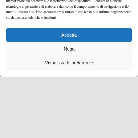
blog tour SMT e viaggi stampa
Emilia Romagna
memorizzare e/o accedere alle informazioni del dispositivo. Il consenso a queste
tecnologie ci permetterà di elaborare dati come il comportamento di navigazione o ID
unici su questo sito. Non acconsentire o ritirare il consenso può influire negativamente
su alcune caratteristiche e funzioni.
Accetta
Nega
Visualizza le preferenze