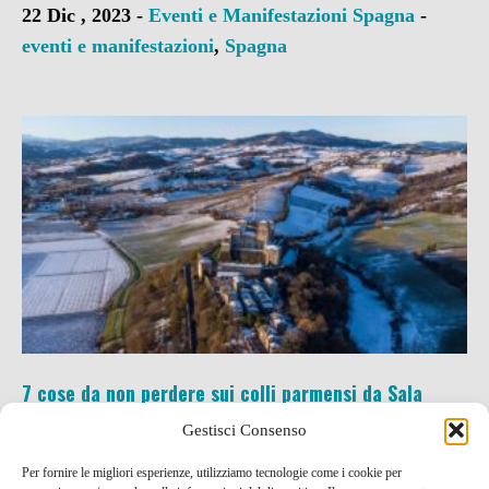
22 Dic , 2023 -
Eventi e Manifestazioni
Spagna
-
eventi e manifestazioni
,
Spagna
7 cose da non perdere sui colli parmensi da Sala
Baganza a Torrechiara
Gestisci Consenso
6 Gen , 2022 -
Idee per un weekend
#Come2Italy
Per fornire le migliori esperienze, utilizziamo tecnologie come i cookie per