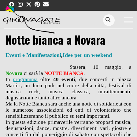
Skip
to
content
Menu
Search...
Notte bianca a Novara
Eventi e Manifestazioni
,
Idee per un weekend
Stasera, 10 maggio, a
Novara
ci sarà la
NOTTE BIANCA
.
In
programma
oltre
40 eventi
, due concerti in piazza
Martiri, un luna park nel cuore della città, festival di
musica rock, musica classica, intrattenimenti,
degustazioni e tanto altro ancora.
Ma la Notte Bianca sarà anche una notte di solidarietà con
le numerose associazioni ed enti di volontariato che
sensibilizzeranno il pubblico su temi importanti.
In questa edizione primaverile verranno proposti musica,
degustazioni, danze, mostre, divertimenti vari, giostre e
concerti fin dal pomeriggio di sabato con spettacoli che