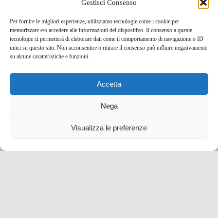
Gestisci Consenso
22 Dic , 2023 -
Eventi e Manifestazioni
Spagna
-
Per fornire le migliori esperienze, utilizziamo tecnologie come i cookie per
eventi e manifestazioni
,
Spagna
memorizzare e/o accedere alle informazioni del dispositivo. Il consenso a queste
tecnologie ci permetterà di elaborare dati come il comportamento di navigazione o ID
unici su questo sito. Non acconsentire o ritirare il consenso può influire negativamente
su alcune caratteristiche e funzioni.
Accetta
Nega
Visualizza le preferenze
La Luminara di San Ranieri a Pisa, evento imperdibile
del giugno pisano