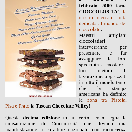
febbraio 2009
torna
CIOCCOLOSITA’
,
la
mostra mercato tutta
dedicata al mo
ndo
del
cioccolato
.
Maestri artigiani
cioccolatieri
interverranno per
presentare e far
assaggiare le loro
specialità e mostare i
loro metodi di
lavorazione apprezzati
in tutto il mondo tanto
che la stampa
americana ha definito
la
zona tra Pistoia,
Pisa e Prato
la
Tuscan Choco
late Valle
y
!
Questa
decima edizione
in un certo senso segna la
consacrazione di Cioccolosità che diventa una
manifestazione a carattere nazionale con
ricorrenza