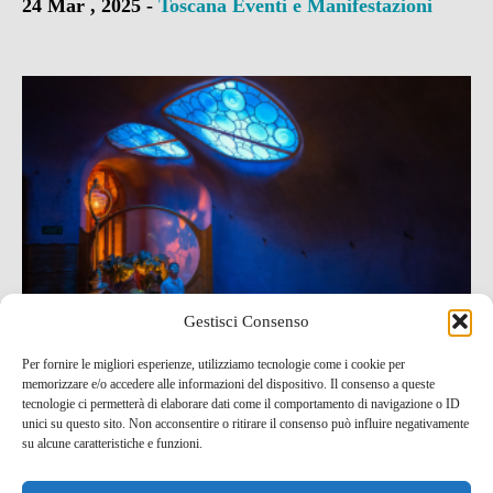
24 Mar , 2025 -
Toscana
Eventi e Manifestazioni
Gestisci Consenso
Per fornire le migliori esperienze, utilizziamo tecnologie come i cookie per
memorizzare e/o accedere alle informazioni del dispositivo. Il consenso a queste
tecnologie ci permetterà di elaborare dati come il comportamento di navigazione o ID
Una serata incantata: spettacolo di luci e musica
unici su questo sito. Non acconsentire o ritirare il consenso può influire negativamente
natalizia gratuito a Casa Batlló!
su alcune caratteristiche e funzioni.
22 Dic , 2023 -
Eventi e Manifestazioni
Spagna
-