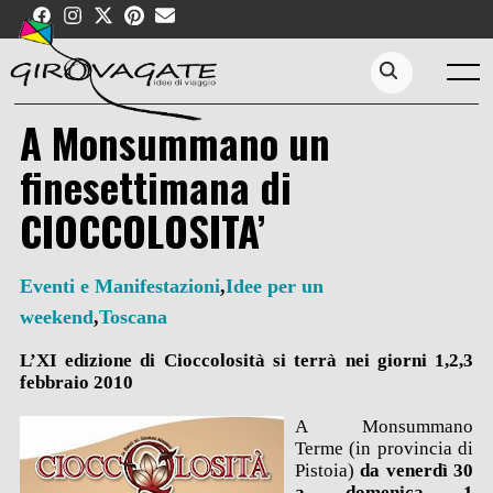
Skip
to
content
Menu
Search...
A Monsummano un
finesettimana di
CIOCCOLOSITA’
Eventi e Manifestazioni
,
Idee per un
weekend
,
Toscana
L’XI edizione di Cioccolosit
à si terrà nei giorni 1,2,3
febbraio 2
010
A Monsummano
Terme (in provincia di
Pistoia)
da venerdì 30
a domenica 1