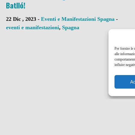
Batlló!
22 Dic , 2023 -
Eventi e Manifestazioni
Spagna
-
eventi e manifestazioni
,
Spagna
Per fornire le
alle informazi
comportamento 
influire negati
Ac