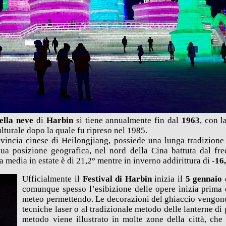
della neve
di
Harbin
si tiene annualmente fin dal
1963
, con l
lturale dopo la quale fu ripreso nel 1985.
ovincia
cinese
di Heilongjiang, possiede una lunga tradizione
sua posizione geografica, nel nord della Cina battuta dal fr
 media in estate è di 21,2° mentre in inverno addirittura di
-16
Ufficialmente il
Festival di Harbin
inizia il
5 gennaio
comunque spesso l’esibizione delle opere inizia prima e
meteo permettendo. Le decorazioni del ghiaccio vengono
tecniche laser
o al
tradizionale metodo delle lanterne di
metodo viene illustrato in molte zone della città, che