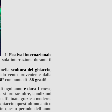
Il
Festival internazionale
a sola interruzione durante il
 nella
scultura del ghiaccio
,
eddo vento proveniente dalla
,8°
con punte di
-38 grad
i
!
di ogni anno
e dura 1 mese
,
 si protrae oltre, condizioni
 effettuate grazie a moderne
 ghiaccio
: quest’ultimo antico
 in questo periodo dell’anno