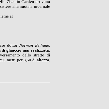
 nello Zhaolin Garden arrivano
sistere alla
nuotata invernale
nsieme al
dese dottor
Norman Bethune
,
a di ghiaccio mai realizzata
:
aversamento dello stretto di
250 metri per 8,50 di altezza,