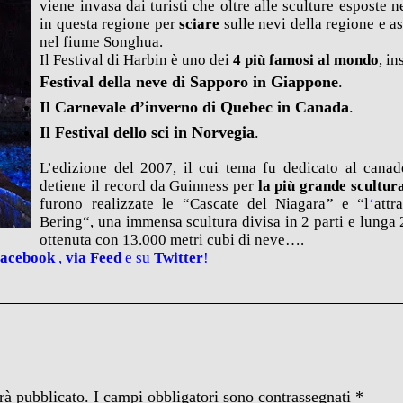
viene invasa dai turisti che oltre alle sculture esposte
in questa regione per
sciare
sulle nevi della regione e as
nel fiume Songhua
.
Il Festival di Harbin è uno dei
4 più famosi al mondo
, i
Festival della neve di
Sapporo
in Giappone
.
I
l
Carnevale d’inverno di
Quebec
in Canada
.
I
l
Festival dello sci in
Norvegia
.
L’edizione del 2007, il cui tema fu dedicato al cana
detiene il record da Guinness per
la più grande scultur
furono realizzate le “
Cascate del Niagara
” e “l
‘
attr
Bering
“, una immensa scultura divisa in 2 parti e lunga 
ottenuta con 13.000 metri cubi di neve….
Facebook
,
via
Feed
e su
Twitter
!
arà pubblicato.
I campi obbligatori sono contrassegnati
*