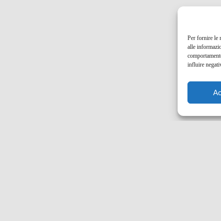
Per fornire le
alle informazi
comportamento 
influire negati
Ac
Facebook
Instagram
X
Pinterest
Email