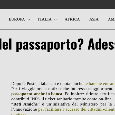
EUROPA
ITALIA
AFRICA
ASIA
AM
del passaporto? Ade
Dopo le Poste, i tabaccai e i notai anche
le banche entran
Per i viaggiatori la notizia che interessa maggiorment
passaporto anche in banca
. Ed inoltre: ritirare certifi
contributi INPS, il ticket sanitario tramite conto on-line
“
Reti Amiche
” è un’iniziativa del Ministero per la
l’Innovazione
per facilitare l’accesso dei cittadini-client
di attesa
.