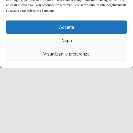
unici su questo sito. Non acconsentire o ritirare il consenso può influire negativamente
su alcune caratteristiche e funzioni.
Accetta
La Luminara di San Ranieri a Pisa, evento imperdibile
del giugno pisano
Nega
15 Giu , 2019 -
Toscana
Eventi e Manifestazioni
Visualizza le preferenze