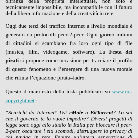
oltranza della proprietà intellettuale, non solo è
tecnicamente impossibile, ma incompatibile con il futuro
della libera informazione e della creatività in rete.
Oggi due terzi del traffico Internet a livello mondiale è
generato da protocolli peer-2-peer. Ogni giorno milioni
di cittadini si scambiano fra loro ogni tipo di file
(musica, film, videogame, software). La
Festa dei
pirati
si propone come occasione per tracciare il profilo
di questo fenomeno e l’emergere di una nuova morale
che rifiuta l’equazione pirata=ladro.
www.no-
Questo il manifesto della festa pubblicato su
copyright.net
:
“Scarichi da Internet? Usi
eMule
o
BitTorrent
? Lo sai
che il governo te lo vuole impedire? Diversi progetti di
legge sono oggi allo studio in Italia per bloccare il peer-
2-peer, oscurare i siti scomodi, distruggere la privacy di
chi naviga in rete. Eppure un’intera generazione di