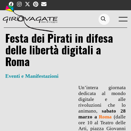
Skip
to
content
Menu
Search...
Festa dei Pirati in difesa
delle libertà digitali a
Roma
Eventi e Manifestazioni
Un’intera giornata
dedicata al mondo
digitale e alle
rivoluzioni che lo
animano,
sabato 28
marzo a
Roma
(dalle
ore 10 al Teatro delle
Arti, piazza Giovanni