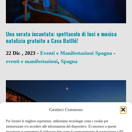
Una serata incantata: spettacolo di luci e musica
natalizia gratuito a Casa Batlló!
22 Dic , 2023 -
Eventi e Manifestazioni
Spagna
-
eventi e manifestazioni
,
Spagna
Gestisci Consenso
Per fornire le migliori esperienze, utilizziamo tecnologie come i cookie per
memorizzare e/o accedere alle informazioni del dispositivo. Il consenso a queste
tecnologie ci permetterà di elaborare dati come il comportamento di navigazione o ID