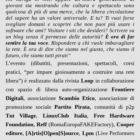
giovani sta mostrando che cultura e spettacolo sono
qualcosa di più di una merce, che la libera circolazione
del sapere ha un valore universale. E tu? Ti vuoi forse
svegliare domani e scoprire che non puoi più usare i
software che ami? Visitare i siti che desideri? Scrivere su
un blog senza il permesso delle autorità?
È ora di far
sentire la tua voce
. Rispondere a chi vuole imbavagliare
la rete. È ora di dire che siamo nel giusto, che siamo il
futuro, che siamo tutti pirati”
L’evento (dibattiti, presentazioni, spettacoli, corsi
pratici, “per impare gioiosamente a costruire una rete
libera”) è realizzato dalla rivista
Loop
in collaborazione
con spazio di libera auto-organizzazione
Frontiere
Digitali
, associazione
Scambio Etico
, associazione di
promozione sociale
Partito Pirata
, comunità di p2p
Tnt Village
,
LinuxClub Italia
,
Free Hardware
Foundation
,
Reff
(RomaEuropaFAKEFactory),
Cooper
editore
,
[A]rtis[O]pen[S]ource
,
Lpm
(Live Performers