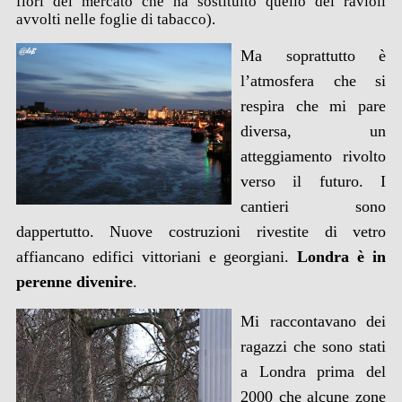
fiori del mercato che ha sostituito quello dei ravioli
avvolti nelle foglie di tabacco).
Ma soprattutto è
l’atmosfera che si
respira che mi pare
diversa, un
atteggiamento rivolto
verso il futuro. I
cantieri sono
dappertutto. Nuove costruzioni rivestite di vetro
affiancano edifici vittoriani e georgiani.
Londra è in
perenne divenire
.
Mi raccontavano dei
ragazzi che sono stati
a Londra prima del
2000 che alcune zone