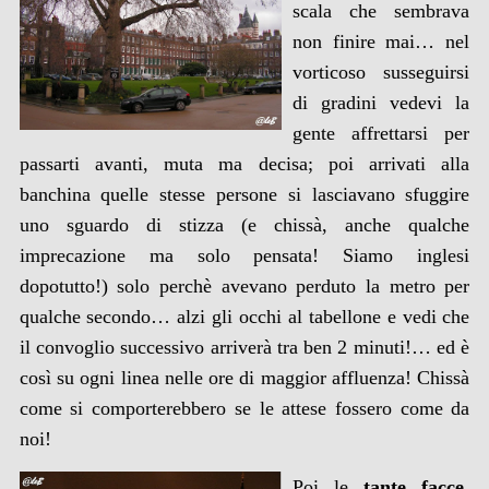
scala che sembrava
non finire mai… nel
vorticoso susseguirsi
di gradini vedevi la
gente affrettarsi per
passarti avanti, muta ma decisa; poi arrivati alla
banchina quelle stesse persone si lasciavano sfuggire
uno sguardo di stizza (e chissà, anche qualche
imprecazione ma solo pensata! Siamo inglesi
dopotutto!) solo perchè avevano perduto la metro per
qualche secondo… alzi gli occhi al tabellone e vedi che
il convoglio successivo arriverà tra ben 2 minuti!… ed è
così su ogni linea nelle ore di maggior affluenza! Chissà
come si comporterebbero se le attese fossero come da
noi!
Poi le
tante facce
,