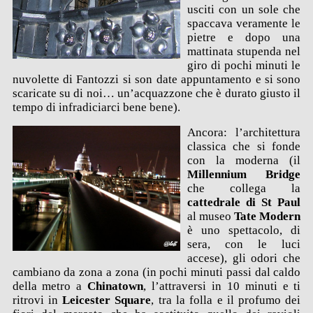
usciti con un sole che
spaccava veramente le
pietre e dopo una
mattinata stupenda nel
giro di pochi minuti le
nuvolette di Fantozzi si son date appuntamento e si sono
scaricate su di noi… un’acquazzone che è durato giusto il
tempo di infradiciarci bene bene).
Ancora: l’architettura
classica che si fonde
con la moderna (il
Millennium Bridge
che collega la
cattedrale di St Paul
al museo
Tate Modern
è uno spettacolo, di
sera, con le luci
accese), gli odori che
cambiano da zona a zona (in pochi minuti passi dal caldo
della metro a
Chinatown
, l’attraversi in 10 minuti e ti
ritrovi in
Leicester Square
, tra la folla e il profumo dei