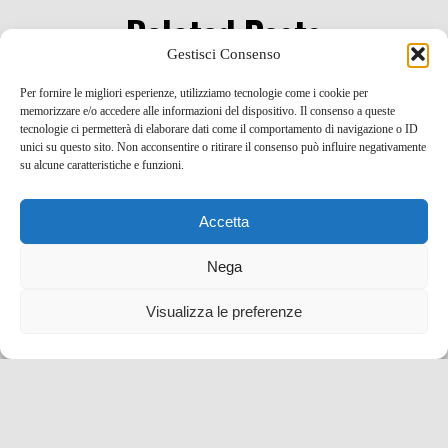
Related Posts
Gestisci Consenso
Per fornire le migliori esperienze, utilizziamo tecnologie come i cookie per
Tutte (o quasi) le locations dei film di Harry Potter,
memorizzare e/o accedere alle informazioni del dispositivo. Il consenso a queste
da Londra alla Scozia!
tecnologie ci permetterà di elaborare dati come il comportamento di navigazione o ID
unici su questo sito. Non acconsentire o ritirare il consenso può influire negativamente
su alcune caratteristiche e funzioni.
9 Mar , 2015 -
Gran Bretagna
Inghilterra
Londra
Scozia
Accetta
Nega
Love Italy e #valorizzaitalia: visitiamo e promuoviamo
il nostro bel Paese!
Visualizza le preferenze
4 Nov , 2014 -
Concorsi a premi
Foto
Idee per un
weekend
idee per una vacanza
Malta e Gozo in 10 fotografie, anzi 15! Perché