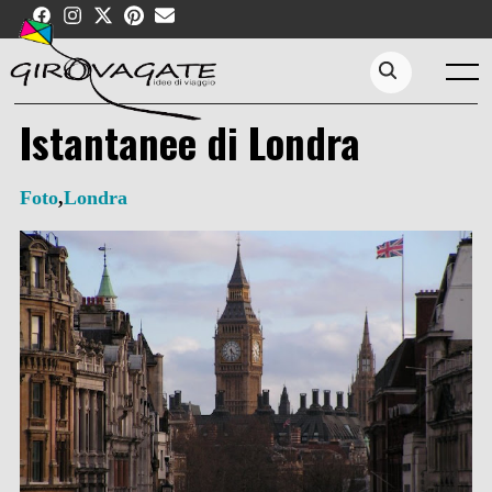
Skip
to
content
Menu
Search...
Istantanee di Londra
Foto
,
Londra