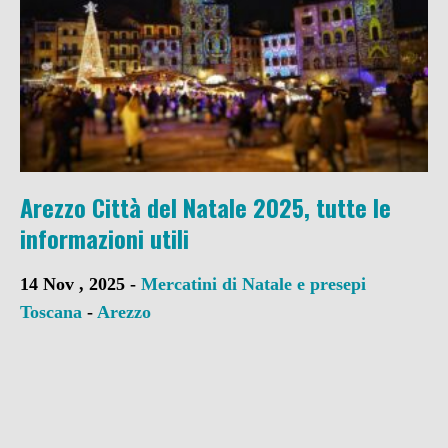
Arezzo Città del Natale 2025, tutte le
informazioni utili
14 Nov , 2025 -
Mercatini di Natale e presepi
Toscana
-
Arezzo