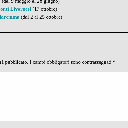
e
(dal 9 maggio al 28 giugno)
onti Livornesi
(17 ottobre)
 Maremma
(dal 2 al 25 ottobre)
arà pubblicato.
I campi obbligatori sono contrassegnati
*