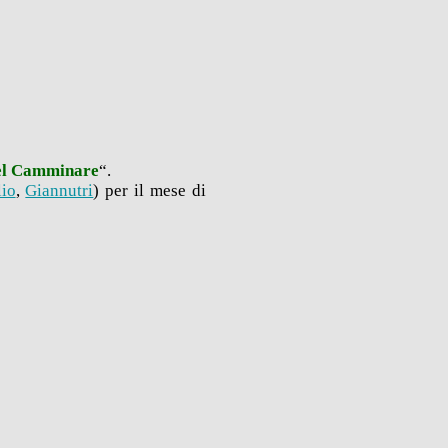
del Camminare
“.
lio
,
Giannutri
) per il mese di