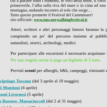
cui a parlare sono i tramonti, le voci della notte, il cielo
primaverile, l’alba sulla riva del mare o in cima ad una
montagna, andando incontro al sole che sorge…
Tutto questo promette il Festival del Camminare!
sito ufficiale:
www.tuscanywalkingfestival.it
Attori, scrittori e altri personaggi famosi faranno la
compiendo un po’ del percorso insieme al pubbl
naturalisti, storici, archeologi, medici.
Per partecipare alle escursioni è necessario acquistar
Per una singola uscita si paga un biglietto di 5 euro
.
Previsti
sconti
per alberghi, b&b, campeggi, ristoranti 
rcipelago Toscano
(dal 3 aprile al 10 maggio)
di Montioni
(4 aprile)
onti Livornesi
(5 aprile)
n Rossore, Massaciuccoli
(dal 2 al 31 maggio)