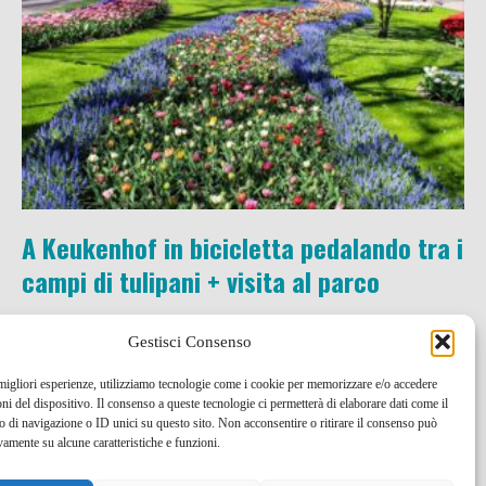
A Keukenhof in bicicletta pedalando tra i
campi di tulipani + visita al parco
20 Mar , 2025 -
Bike e trekking
Olanda
Gestisci Consenso
 migliori esperienze, utilizziamo tecnologie come i cookie per memorizzare e/o accedere
oni del dispositivo. Il consenso a queste tecnologie ci permetterà di elaborare dati come il
di navigazione o ID unici su questo sito. Non acconsentire o ritirare il consenso può
vamente su alcune caratteristiche e funzioni.