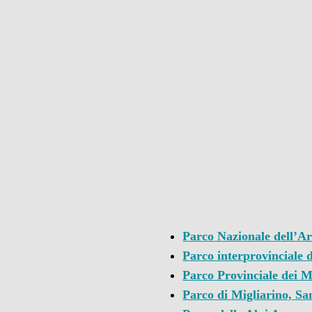
Parco Nazionale dell’A
Parco interprovinciale 
Parco Provinciale dei M
Parco di Migliarino, Sa