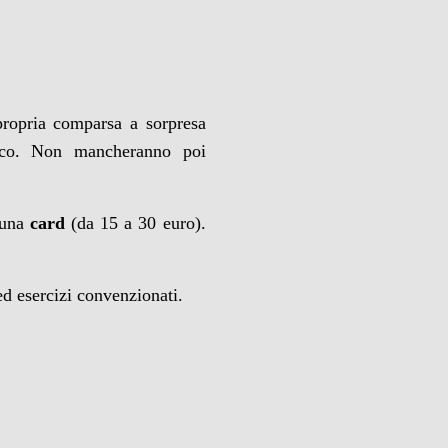
 propria comparsa a sorpresa
ico. Non mancheranno poi
e una
card
(da 15 a 30 euro).
ed esercizi convenzionati.