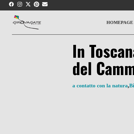
Skip
to
content
HOMEPAGE
In Toscana
del Camm
a contatto con la natura
,
B