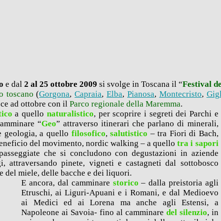
no
e dal
2 al 25 ottobre 2009
si svolge in Toscana il “
Festival 
o toscano
(
Gorgona
,
Capraia
,
Elba
,
Pianosa
,
Montecristo
,
Gig
sce ad ottobre con il
Parco regionale della Maremma
.
tico
a quello
naturalistico
, per scoprire i segreti dei Parchi e
 camminare “
Geo
” attraverso itinerari che parlano di minerali,
e geologia, a quello
filosofico
,
salutistico
– tra Fiori di Bach,
 beneficio del movimento, nordic walking – a quello
tra i sapori
passeggiate che si concludono con degustazioni in aziende
gi, attraversando pinete, vigneti e castagneti dal sottobosco
 e del miele, delle bacche e dei liquori.
E ancora, dal camminare
storico
– dalla preistoria agli
Etruschi, ai Liguri-Apuani e i Romani, e dal Medioevo
ai Medici ed ai Lorena ma anche agli Estensi, a
Napoleone ai Savoia- fino al camminare
del silenzio
, in