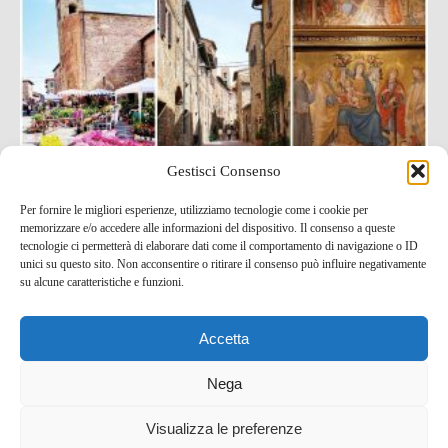
Gestisci Consenso
Per fornire le migliori esperienze, utilizziamo tecnologie come i cookie per
memorizzare e/o accedere alle informazioni del dispositivo. Il consenso a queste
Cosa vedere a Casole d’Elsa, il borgo toscano degli
tecnologie ci permetterà di elaborare dati come il comportamento di navigazione o ID
artisti
unici su questo sito. Non acconsentire o ritirare il consenso può influire negativamente
su alcune caratteristiche e funzioni.
22 Giu , 2022 -
Toscana
-
blog tour SMT e viaggi
stampa
,
borghi d'Italia
Accetta
Nega
Visualizza le preferenze