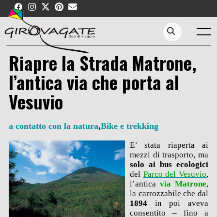
Skip
to
content
Menu
Search...
Riapre la Strada Matrone,
l’antica via che porta al
Vesuvio
a contatto con la natura
,
Bike e trekking
E’ stata riaperta ai
mezzi di trasporto, ma
solo ai bus ecologici
del
Parco del Vesuvio
,
l’antica
via Matrone
,
la carrozzabile che dal
1894
in poi aveva
consentito – fino a