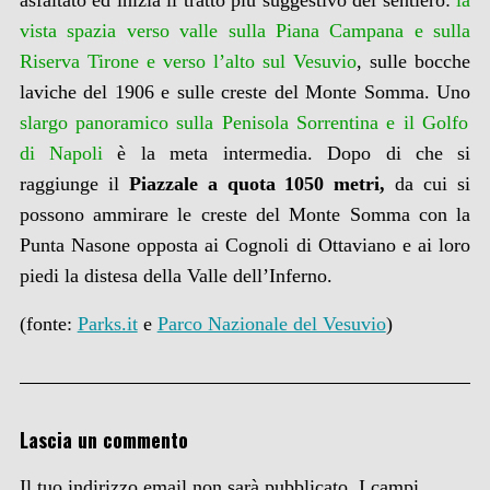
asfaltato ed inizia il tratto più suggestivo del sentiero:
la
vista spazia verso valle sulla Piana Campana e sulla
Riserva Tirone e verso l’alto sul Vesuvio
, sulle bocche
laviche del 1906 e sulle creste del Monte Somma. Uno
slargo panoramico sulla Penisola Sorrentina e il Golfo
di Napoli
è la meta intermedia. Dopo di che si
raggiunge il
Piazzale a quota 1050 metri,
da cui si
possono ammirare le creste del Monte Somma con la
Punta Nasone opposta ai Cognoli di Ottaviano e ai loro
piedi la distesa della Valle dell’Inferno.
(fonte:
Parks.it
e
Parco Nazionale del Vesuvio
)
Lascia un commento
Il tuo indirizzo email non sarà pubblicato.
I campi