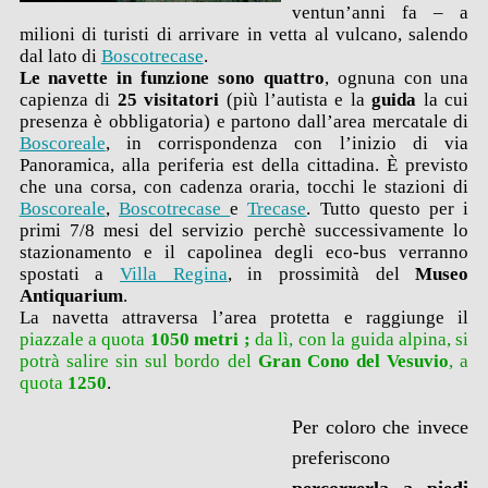
ventun’anni fa – a
milioni di turisti di arrivare in vetta al vulcano, salendo
dal lato di
Boscotrecase
.
Le navette in funzione sono quattro
, ognuna con una
capienza di
25 visitatori
(più l’autista e la
guida
la cui
presenza è obbligatoria) e partono dall’area mercatale di
Boscoreale
, in corrispondenza con l’inizio di via
Panoramica, alla periferia est della cittadina. È previsto
che una corsa, con cadenza oraria, tocchi le stazioni di
Boscoreale
,
Boscotrecase
e
Trecase
. Tutto questo per i
primi 7/8 mesi del servizio perchè successivamente lo
stazionamento e il capolinea degli eco-bus verranno
spostati a
Villa Regina
, in prossimità del
Museo
Antiquarium
.
La navetta attraversa l’area protetta e raggiunge il
piazzale a
quota
1050
metri ;
da lì, con la guida alpina, si
potrà salire sin sul bordo del
Gran Cono del Vesuvio
, a
quota
1250
.
Per coloro che invece
preferiscono