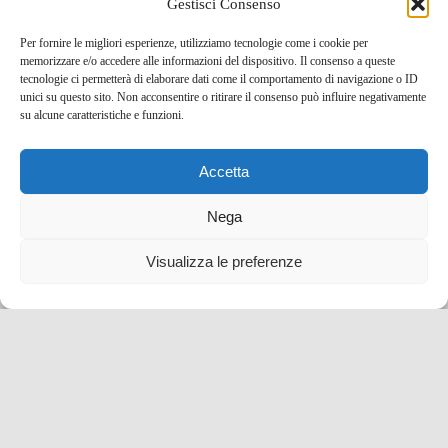
Gestisci Consenso
Per fornire le migliori esperienze, utilizziamo tecnologie come i cookie per
memorizzare e/o accedere alle informazioni del dispositivo. Il consenso a queste
tecnologie ci permetterà di elaborare dati come il comportamento di navigazione o ID
unici su questo sito. Non acconsentire o ritirare il consenso può influire negativamente
Escursione trekking a Pianosa con bagno e visita al
su alcune caratteristiche e funzioni.
paese
Accetta
25 Set , 2021 -
Idee per un weekend
Bike e trekking
Mare e spiagge
Toscana
Nega
Visualizza le preferenze