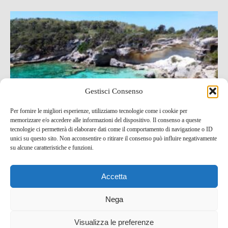
Gestisci Consenso
Per fornire le migliori esperienze, utilizziamo tecnologie come i cookie per
memorizzare e/o accedere alle informazioni del dispositivo. Il consenso a queste
Escursione trekking a Pianosa con bagno e visita al
tecnologie ci permetterà di elaborare dati come il comportamento di navigazione o ID
paese
unici su questo sito. Non acconsentire o ritirare il consenso può influire negativamente
su alcune caratteristiche e funzioni.
25 Set , 2021 -
Idee per un weekend
Bike e trekking
Mare e spiagge
Toscana
Accetta
Nega
Visualizza le preferenze