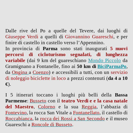
Dalle rive del Po a quelle del Tevere, dai luoghi di
Giuseppe Verdi
a quelli di
Giovannino Guareschi
, e per
finire di castello in castello verso l’Appennino.
In provincia di
Parma
sono stati inaugurati
5 nuovi
percorsi di cicloturismo segnalati, di lunghezza
variabile
(dai 9 km del guareschiano
Mondo Piccolo
da
Gramignano a Fontanelle, fino ai
50 km di
BiciParmaPo
,
da
Ongina
a
Coenzo
) e accessibili a tutti, con un
servizio
di noleggio biciclette in loco
a prezzi contenuti (
da 4 a 10
€
).
I 5 itinerari toccano i luoghi più belli della
Bassa
Parmense
:
Busseto
con il
teatro Verdi e e la casa natale
del Maestro
,
Colorno
e la sua
Reggia
, l’abbazia di
Fontevino
, la rocca San Vitale a
Fontanellato
, il castello di
Roccabianca
, la
rocca dei Rossi a San Secondo
e il museo
Guareschi a
Roncole di Busseto
.