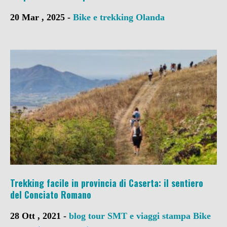
20 Mar , 2025 -
Bike e trekking
Olanda
Trekking facile in provincia di Caserta: il sentiero
del Conciato Romano
28 Ott , 2021 -
blog tour SMT e viaggi stampa
Bike