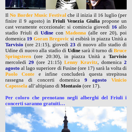
Il
No Border Music Festival
che il inizia il 16 luglio (per
finire il 9 agosto) in
Friuli Venezia Giulia
propone un
cast veramente eccezionale: si comincia giovedi
16
allo
stadio Friuli di
Udine
con
Madonna
(alle ore 20), poi
domenica
19
Goran Bregovic
si esibirà in piazza Unità a
Tarvisio
(ore 21:15), giovedi
23
di nuovo allo stadio di
Udine di nuovo alla stadio di
Udine
sarà il turno di
Bruce
Springsteen
(ore 20:30), in piazza Unità a
Tarvisio
mercoledi
29
(ore 21:15)
Lenny Kravitz
, domenica
2
agosto
al lago superiore di Fusine (ore 17) sarà la volta di
Paolo Conte
e infine concluderà questa strepitosa
rassegna di concerti domenica
9 agosto
Vinicio
Capossela
all’altipiano di
Montasio
(ore 17).
Per coloro che prenotano negli alberghi del Friuli i
concerti saranno
gratuiti
…