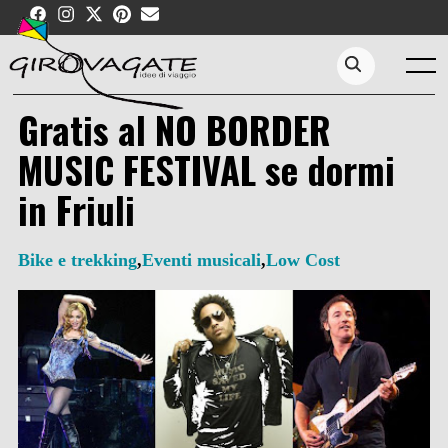
Skip
to
content
Menu
Search...
Gratis al NO BORDER
MUSIC FESTIVAL se dormi
in Friuli
Bike e trekking
,
Eventi musicali
,
Low Cost