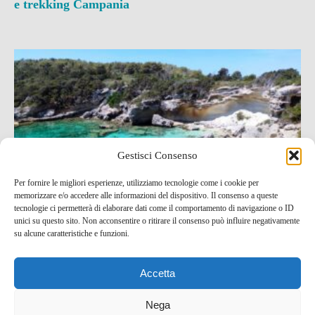
e trekking
Campania
Gestisci Consenso
Per fornire le migliori esperienze, utilizziamo tecnologie come i cookie per
memorizzare e/o accedere alle informazioni del dispositivo. Il consenso a queste
Escursione trekking a Pianosa con bagno e visita al
tecnologie ci permetterà di elaborare dati come il comportamento di navigazione o ID
paese
unici su questo sito. Non acconsentire o ritirare il consenso può influire negativamente
su alcune caratteristiche e funzioni.
25 Set , 2021 -
Idee per un weekend
Bike e trekking
Mare e spiagge
Toscana
Accetta
Nega