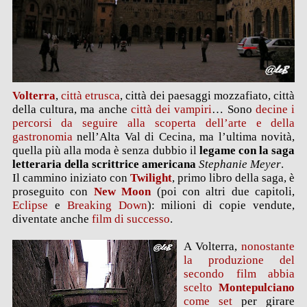
Volterra
,
città etrusca
, città dei paesaggi mozzafiato, città
della cultura, ma anche
città dei vampiri
… Sono
decine i
percorsi da seguire alla scoperta dell’arte e della
gastronomia
nell’Alta Val di Cecina, ma l’ultima novità,
quella più alla moda è senza dubbio il
legame con la saga
letteraria della scrittrice americana
Stephanie Meyer
.
Il cammino iniziato con
Twilight
, primo libro della saga, è
proseguito con
New Moon
(poi con altri due capitoli,
Eclipse
e
Breaking Down
): milioni di copie vendute,
diventate anche
film di successo
.
A Volterra,
nonostante
la produzione del
secondo film abbia
scelto
Montepulciano
come set
per girare