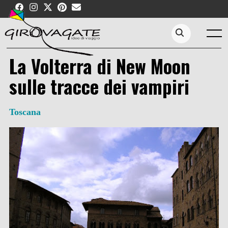
Skip
to
content
Menu
Search...
La Volterra di New Moon
sulle tracce dei vampiri
Toscana