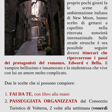
proprio pochi giorni fa
le scene di
ambientazione italiana
di New Moon, hanno
scelto di gettarsi a
capofitto nella
ritrovata notorietà
internazionale. Sulle
strade etrusche è ora
possibile seguire
diversi
itinerari che
ripercorrono i passi
dei protagonisti del romanzo, Edward e Bella,
il
vampiro bellissimo e innamorato e la studentessa che vive
con lui un amore molto complicato.
Due le scelte che si possono compiere:
FAI DA TE
, con libro alla mano
PASSEGGIATA ORGANIZZATA
dal Consorzio
Turistico di Volterra, 2 volte alla settimana (
venerdi