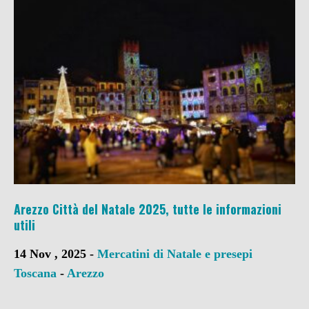
Arezzo Città del Natale 2025, tutte le informazioni
utili
14 Nov , 2025 -
Mercatini di Natale e presepi
Toscana
-
Arezzo