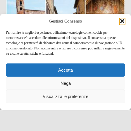
Gestisci Consenso
Per fornire le migliori esperienze, utilizziamo tecnologie come i cookie per
memorizzare e/o accedere alle informazioni del dispositivo. Il consenso a queste
tecnologie ci permetterà di elaborare dati come il comportamento di navigazione o ID
unici su questo sito. Non acconsentire o ritirare il consenso può influire negativamente
su alcune caratteristiche e funzioni.
Accetta
Cosa vedere a Casole d’Elsa, il borgo toscano degli
artisti
Nega
22 Giu , 2022 -
Toscana
-
blog tour SMT e viaggi
Visualizza le preferenze
stampa
,
borghi d'Italia