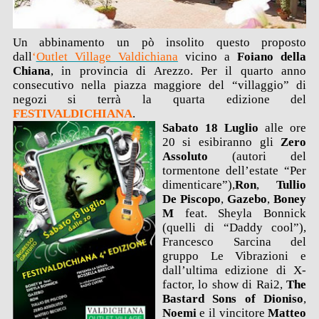
Un abbinamento un pò insolito questo proposto
dall
‘
Outlet Village Valdichiana
vicino a
Foiano della
Chiana
, in provincia di Arezzo. Per il quarto anno
consecutivo nella piazza maggiore del “villaggio” di
negozi si terrà la quarta edizione del
FESTIVALDICHIANA
.
Sabato 18 Luglio
alle ore
20 si esibiranno gli
Zero
Assoluto
(autori del
tormentone dell’estate “Per
dimenticare”),
Ron
,
Tu
llio
De Piscopo
,
Gazebo
,
Boney
M
feat. Sheyla Bonnick
(quelli di “Daddy cool”),
Francesco Sarcina del
gruppo Le Vibrazioni e
dall’ultima edizione di X-
factor, lo show di Rai2,
The
Bastard Sons of Dioniso
,
Noemi
e il vincitore
Matteo