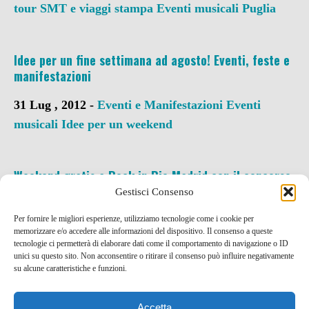
tour SMT e viaggi stampa
Eventi musicali
Puglia
Idee per un fine settimana ad agosto! Eventi, feste e
manifestazioni
31 Lug , 2012 -
Eventi e Manifestazioni
Eventi
musicali
Idee per un weekend
Weekend gratis a Rock in Rio Madrid con il concorso
di Hostelclub!
Gestisci Consenso
20 Mar , 2012 -
Concorsi a premi
Eventi musicali
Per fornire le migliori esperienze, utilizziamo tecnologie come i cookie per
memorizzare e/o accedere alle informazioni del dispositivo. Il consenso a queste
tecnologie ci permetterà di elaborare dati come il comportamento di navigazione o ID
unici su questo sito. Non acconsentire o ritirare il consenso può influire negativamente
su alcune caratteristiche e funzioni.
Accetta