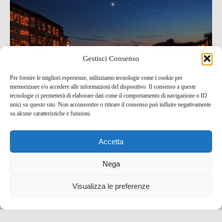
Gestisci Consenso
Per fornire le migliori esperienze, utilizziamo tecnologie come i cookie per
memorizzare e/o accedere alle informazioni del dispositivo. Il consenso a queste
tecnologie ci permetterà di elaborare dati come il comportamento di navigazione o ID
unici su questo sito. Non acconsentire o ritirare il consenso può influire negativamente
su alcune caratteristiche e funzioni.
La Luminara di San Ranieri a Pisa, evento imperdibile
Accetta
del giugno pisano
Nega
15 Giu , 2019 -
Toscana
Eventi e Manifestazioni
Visualizza le preferenze