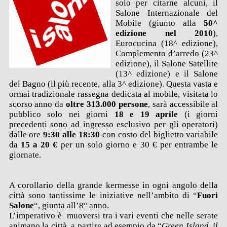
solo per citarne alcuni, il
Salone Internazionale del
Mobile
(giunto alla
50^
edizione nel 2010
),
Eurocucina
(18^ edizione),
Complemento d’arredo
(23^
edizione), il
Salone Satellite
(13^ edizione) e il
Salone
del Bagno
(il più recente, alla 3^ edizione). Questa vasta e
ormai tradizionale rassegna dedicata al mobile, visitata lo
scorso anno da
oltre 313.000 persone
, sarà accessibile al
pubblico solo nei giorni
18 e 19 aprile
(i giorni
precedenti sono ad ingresso esclusivo per gli operatori)
dalle ore
9:30 alle 18:30
con costo del biglietto variabile
da
15 a 20 €
per un solo giorno e 30 € per entrambe le
giornate.
A corollario della grande kermesse
in ogni angolo della
città sono tantissime le iniziative nell’ambito di “
Fuori
Salone
“, giunta all’8° anno
.
L’imperativo è muoversi tra i vari eventi che nelle serate
animano la città, a partire ad esempio da “
Green Island, il