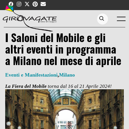
Skip
to
content
Menu
Search...
I Saloni del Mobile e gli
altri eventi in programma
a Milano nel mese di aprile
Eventi e Manifestazioni
,
Milano
La Fiera del Mobile
torna dal 16 al 21 Aprile 2024!