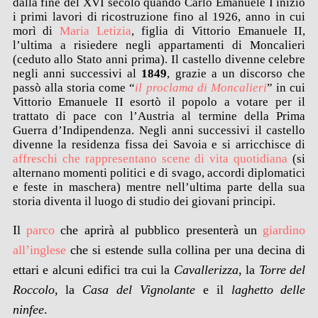
dalla fine del XVI secolo quando Carlo Emanuele I iniziò
i primi lavori di ricostruzione fino al 1926, anno in cui
morì di
Maria Letizia
, figlia di Vittorio Emanuele II,
l’ultima a risiedere negli appartamenti di Moncalieri
(ceduto allo Stato anni prima). Il castello divenne celebre
negli anni successivi al
1849
, grazie a un discorso che
passò alla storia come “
il proclama di Moncalieri
” in cui
Vittorio Emanuele II esortò il popolo a votare per il
trattato di pace con l’Austria al termine della Prima
Guerra d’Indipendenza. Negli anni successivi il castello
divenne la residenza fissa dei Savoia e si arricchisce di
affreschi che rappresentano scene di vita quotidiana
(si
alternano momenti politici e di svago, accordi diplomatici
e feste in maschera) mentre nell’ultima parte della sua
storia diventa il luogo di studio dei giovani principi.
Il
parco
che aprirà al pubblico presenterà un
giardino
all’inglese
che si estende sulla collina per una decina di
ettari e alcuni edifici tra cui la
Cavallerizza
, la
Torre del
Roccolo
, la
Casa del Vignolante
e il
laghetto delle
ninfee
.