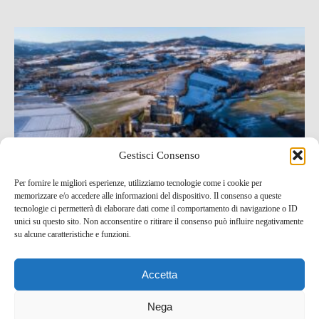
Gestisci Consenso
Per fornire le migliori esperienze, utilizziamo tecnologie come i cookie per
memorizzare e/o accedere alle informazioni del dispositivo. Il consenso a queste
7 cose da non perdere sui colli parmensi da Sala
tecnologie ci permetterà di elaborare dati come il comportamento di navigazione o ID
Baganza a Torrechiara
unici su questo sito. Non acconsentire o ritirare il consenso può influire negativamente
su alcune caratteristiche e funzioni.
6 Gen , 2022 -
Idee per un weekend
#Come2Italy
blog tour SMT e viaggi stampa
Emilia Romagna
Accetta
Nega