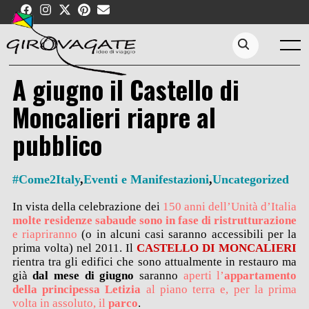
Skip
to
content
Menu
Search...
A giugno il Castello di
Moncalieri riapre al
pubblico
#Come2Italy
,
Eventi e Manifestazioni
,
Uncategorized
In vista della celebrazione dei
150 anni dell’Unità d’Italia
molte residenze sabaude sono in fase di ristrutturazione
e riapriranno
(o in alcuni casi saranno accessibili per la
prima volta) nel 2011. Il
CASTELLO DI MONCALIERI
rientra tra gli edifici che sono attualmente in restauro ma
già
dal mese di giugno
saranno
aperti l’
appartamento
della principessa Letizia
al piano terra e, per la prima
volta in assoluto, il
parco
.