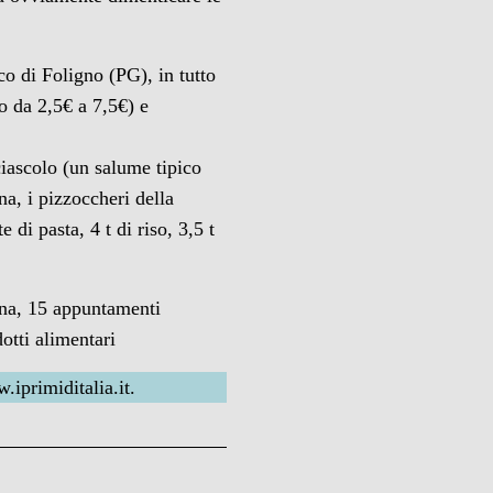
co di Foligno (PG), in tutto
zo da 2,5€ a 7,5€) e
ciascolo (un salume tipico
a, i pizzoccheri della
di pasta, 4 t di riso, 3,5 t
cina, 15 appuntamenti
dotti alimentari
iprimiditalia.it.