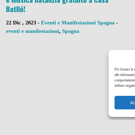
Batlló!
22 Dic , 2023 -
Eventi e Manifestazioni
Spagna
-
eventi e manifestazioni
,
Spagna
Per fornire le
alle informazi
comportamento 
influire negati
Ac