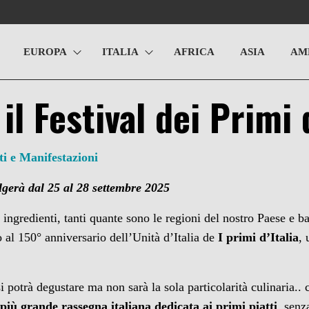
EUROPA
ITALIA
AFRICA
ASIA
AM
il Festival dei Primi d
ti e Manifestazioni
lgerà dal 25 al 28 settembre 2025
ingredienti, tanti quante sono le regioni del nostro Paese e bat
o al 150° anniversario dell’Unità d’Italia de
I primi d’Italia
, 
i potrà degustare ma non sarà la sola particolarità culinaria..
a
più grande rassegna italiana dedicata ai primi piatti
, senz