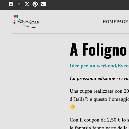
Skip
to
content
HOMEPAGE
A Foligno 
Idee per un weekend
,
Even
La prossima edizione si svo
Una zuppa realizzata con 20 
d’Italia”: è questo l’omaggi
Con il coupon da 2,50 € lo s
la fantasia fanno parte dell