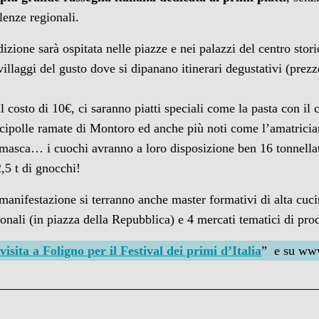
llenze regionali.
zione sarà ospitata nelle piazze e nei palazzi del centro stori
villaggi del gusto dove si dipanano itinerari degustativi (prez
 costo di 10€, ci saranno piatti speciali come la pasta con il 
cipolle ramate di Montoro ed anche più noti come l’amatrician
amasca… i cuochi avranno a loro disposizione ben 16 tonnellate 
2,5 t di gnocchi!
 manifestazione si terranno anche master formativi di alta cu
gionali (in piazza della Repubblica) e 4 mercati tematici di pro
visita a Foligno per il Festival dei primi d’Italia
” e su www.