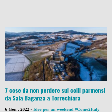
7 cose da non perdere sui colli parmensi
da Sala Baganza a Torrechiara
6 Gen , 2022 -
Idee per un weekend
#Come2Italy