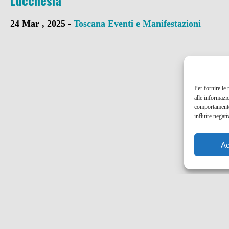
Lucchesia
24 Mar , 2025 -
Toscana
Eventi e Manifestazioni
Per fornire le
alle informazi
comportamento 
influire negati
Ac