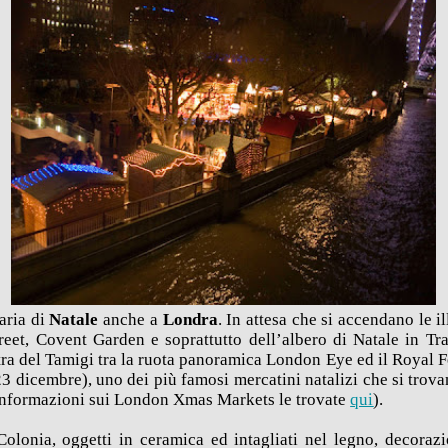
 aria di
Natale
anche a
Londra
. In attesa che si accendano le i
reet, Covent Garden e soprattutto dell’albero di Natale in Tr
ra del Tamigi tra la ruota panoramica London Eye ed il Royal Fe
23 dicembre), uno dei più famosi mercatini natalizi che si trov
e informazioni sui London Xmas Markets le trovate
qui
).
 Colonia, oggetti in ceramica ed intagliati nel legno, decorazio