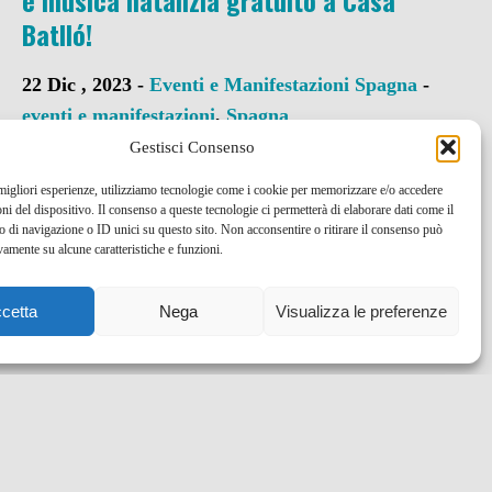
e musica natalizia gratuito a Casa
Batlló!
22 Dic , 2023 -
Eventi e Manifestazioni
Spagna
-
eventi e manifestazioni
,
Spagna
Gestisci Consenso
 migliori esperienze, utilizziamo tecnologie come i cookie per memorizzare e/o accedere
oni del dispositivo. Il consenso a queste tecnologie ci permetterà di elaborare dati come il
di navigazione o ID unici su questo sito. Non acconsentire o ritirare il consenso può
vamente su alcune caratteristiche e funzioni.
cetta
Nega
Visualizza le preferenze