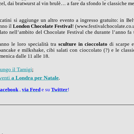
el, dai bratwurst al vin brulè… a fare da sfondo le classiche mel
catini si aggiunge un altro evento a ingresso gratuito: in Be
anno il
London Chocolate Festival
! (www.festivalchocolate.co.
olato nell’ambito del Chocolate Festival che durante l’anno fa
anno le loro specialità tra
sculture in cioccolato
di scarpe e
, pancake e milkshake, cibi salati con cioccolato (?) e le clas
omenica dalle 11 alle 18.
lungo il Tamigi
;
eventi
a Londra per Natale
.
acebook
,
via
Feed
e su
Twitter
!