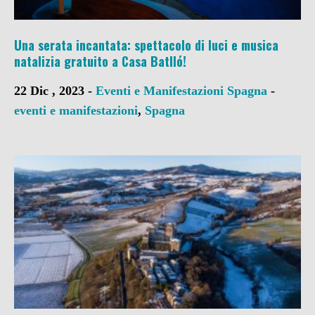
Una serata incantata: spettacolo di luci e musica
natalizia gratuito a Casa Batlló!
22 Dic , 2023 -
Eventi e Manifestazioni
Spagna
-
eventi e manifestazioni
,
Spagna