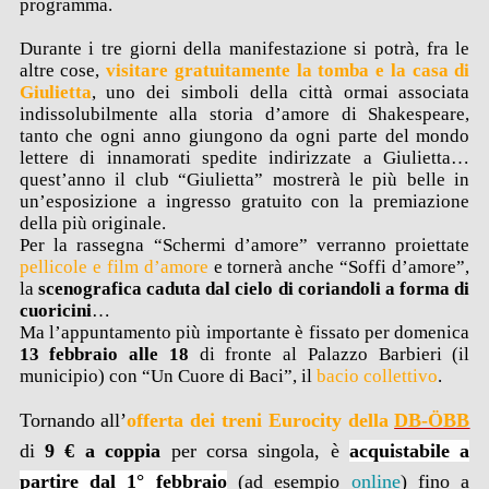
programma.
Durante i tre giorni della manifestazione si potrà, fra le
altre cose,
visitare gratuitamente la tomba e la casa di
Giulietta
, uno dei simboli della città ormai associata
indissolubilmente alla storia d’amore di Shakespeare,
tanto che ogni anno giungono da ogni parte del mondo
lettere di innamorati spedite indirizzate a Giulietta…
quest’anno il club “Giulietta” mostrerà le più belle in
un’esposizione a ingresso gratuito con la premiazione
della più originale.
Per la rassegna “Schermi d’amore” verranno proiettate
pellicole e film d’amore
e tornerà anche “Soffi d’amore”,
la
scenografica caduta dal cielo di coriandoli a forma di
cuoricini
…
Ma l’appuntamento più importante è fissato per domenica
13 febbraio alle 18
di fronte al Palazzo Barbieri (il
municipio) con “Un Cuore di Baci”, il
bacio collettivo
.
Tornando all’
offerta dei treni Eurocity della
DB-ÖBB
di
9 € a coppia
per corsa singola, è
acquistabile a
partire dal 1° febbraio
(ad esempio
online
) fino a