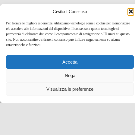
7 cose da non perdere sui colli parmensi da Sala
Gestisci Consenso
Baganza a Torrechiara
Per fornire le migliori esperienze, utilizziamo tecnologie come i cookie per memorizzare
6 Gen , 2022 -
Idee per un weekend
#Come2Italy
e/o accedere alle informazioni del dispositivo. Il consenso a queste tecnologie ci
permetterà di elaborare dati come il comportamento di navigazione o ID unici su questo
blog tour SMT e viaggi stampa
Emilia Romagna
sito. Non acconsentire o ritirare il consenso può influire negativamente su alcune
caratteristiche e funzioni.
Accetta
Nega
Visualizza le preferenze