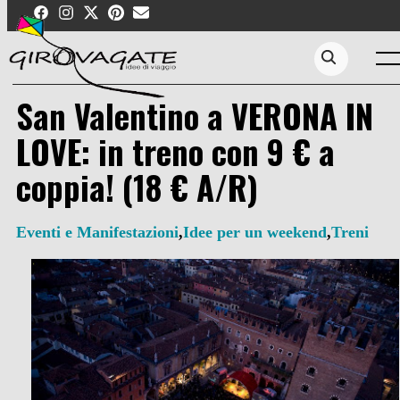
Skip
to
content
Men
Search...
San Valentino a VERONA IN
LOVE: in treno con 9 € a
coppia! (18 € A/R)
Eventi e Manifestazioni
,
Idee per un weekend
,
Treni