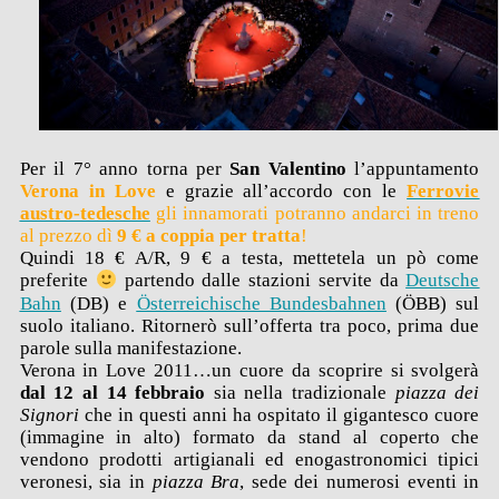
Per il 7° anno torna per
San Valentino
l’appuntamento
Verona in Love
e grazie all’accordo
con le
Ferrovie
austro-tedesche
gli innamorati potranno andarci in treno
al prezzo dì
9 € a coppia per tratta
!
Quindi 18 € A/R, 9 € a testa, mettetela un pò come
preferite
partendo dalle stazioni servite da
Deutsche
Bahn
(DB) e
Österreichische Bundesbahnen
(ÖBB) sul
suolo italiano. Ritornerò sull’offerta tra poco, prima due
parole sulla manifestazione.
Verona in Love 2011…un cuore da scoprire si svolgerà
dal 12 al 14 febbraio
sia nella tradizionale
piazza dei
Signori
che in questi anni ha ospitato il gigantesco cuore
(immagine in alto) formato da stand al coperto che
vendono prodotti artigianali ed enogastronomici tipici
veronesi, sia in
piazza Bra
, sede dei numerosi eventi in