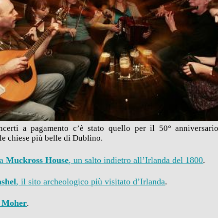
oncerti a pagamento c’è stato quello per il 50° anniversar
lle chiese più belle di Dublino.
la
Muckross House
, un salto indietro all’Irlanda del 1800
.
ashel
, il sito archeologico più visitato d’Irlanda
.
f Moher
.