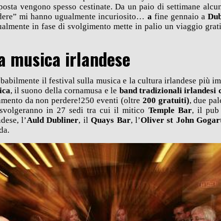
posta vengono spesso cestinate. Da un paio di settimane alcune
rdere” mi hanno ugualmente incuriosito…
a
fine gennaio a
Dub
almente in fase di svolgimento mette in palio un viaggio grati
lla musica irlandese
babilmente il festival sulla musica e la cultura irlandese più i
ica
, il suono della cornamusa e le
band tradizionali irlandesi 
mento da non perdere!250 eventi (oltre
200 gratuiti)
, due pal
svolgeranno in 27 sedi tra cui il mitico
Temple Bar
, il pub
dese, l’
Auld Dubliner
, il
Quays Bar
, l’
Oliver st John Gogar
da.