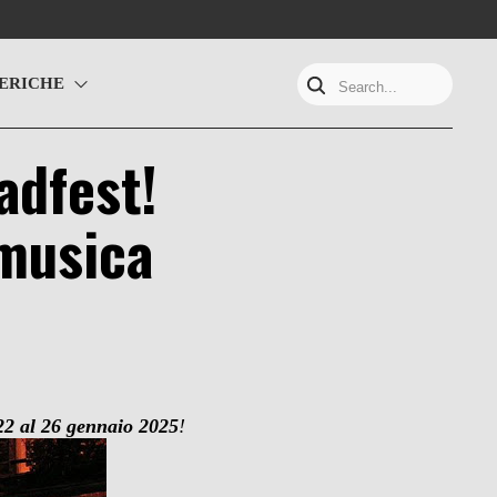
ERICHE
Search...
adfest!
 musica
22 al 26 gennaio 2025
!