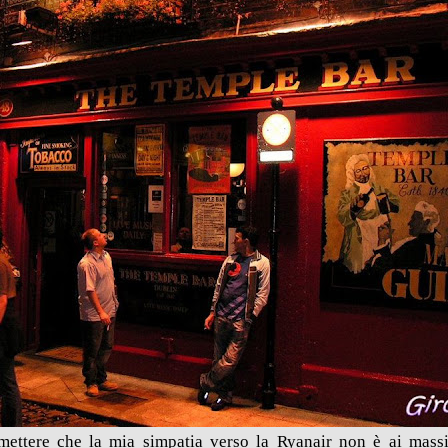
ettere che la mia simpatia verso la Ryanair non è ai massim