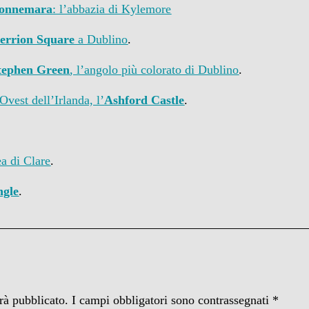
onnemara
: l’abbazia di Kylemore
errion Square
a Dublino
.
tephen Green
, l’angolo più colorato di Dublino
.
Ovest dell’Irlanda, l’
Ashford Castle
.
ea di Clare
.
ngle
.
arà pubblicato.
I campi obbligatori sono contrassegnati
*