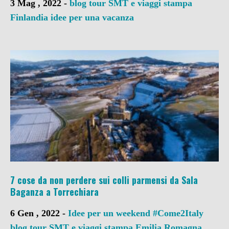
3 Mag , 2022 -
blog tour SMT e viaggi stampa
Finlandia
idee per una vacanza
7 cose da non perdere sui colli parmensi da Sala
Baganza a Torrechiara
6 Gen , 2022 -
Idee per un weekend
#Come2Italy
blog tour SMT e viaggi stampa
Emilia Romagna