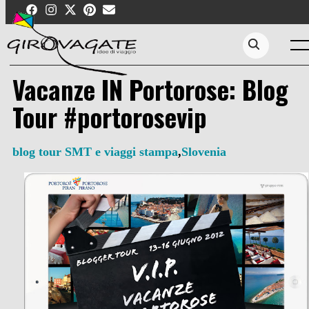
Skip
to
content
Men
Search...
Vacanze IN Portorose: Blog
Tour #portorosevip
blog tour SMT e viaggi stampa
,
Slovenia