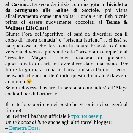
al Casinò
…La seconda inizia con una
gita in bicicletta
da Strugnano alle Saline di Sicciole
, poi visita
all’allevamento come una volta” Fonda e un fish picnic
prima di essere nuovamente coccolati al
Terme &
Wellness LifeClass
!
Giunta l’ora dell’aperitivo, ci sarà da divertirsi con il
corso di “mora cantada” e “briscula istriana”… chissà se
ha qualcosa a che fare con la nostra briscola o è una
versione diversa e più simile alla “briscola in cinque” o al
Tressette! Magari i miei trascorsi di giocatore
appassionato di carte mi avrebbero dato una mano! Per
finire la giornata, cena in barca tipica a Pirano… ecco,
pensando che mi perderò tutto questo il morale è davvero
ai minimi
.
Se non dovesse bastare, la serata si concluderà all’Alaya
cocktail bar di Portorose!
Il resto lo scoprirete nei post che Veronica ci scriverà al
ritorno!
Su Twitter l’hashtag ufficiale è
#portorosevip
.
Un
in bocca al lupo
anche agli altri travel blogger:
–
Demetra Dossi