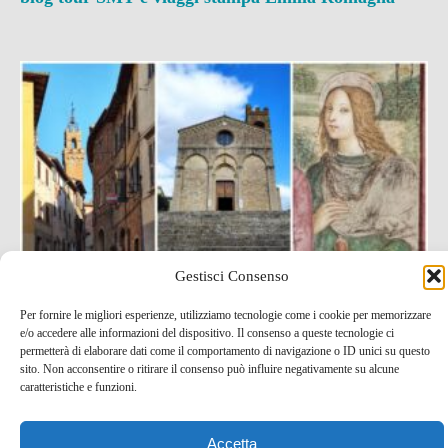
Gestisci Consenso
Per fornire le migliori esperienze, utilizziamo tecnologie come i cookie per memorizzare
e/o accedere alle informazioni del dispositivo. Il consenso a queste tecnologie ci
Cosa vedere ad Asciano, borgo medievale delle Crete
permetterà di elaborare dati come il comportamento di navigazione o ID unici su questo
Senesi
sito. Non acconsentire o ritirare il consenso può influire negativamente su alcune
caratteristiche e funzioni.
12 Nov , 2021 -
Idee per un weekend
blog tour SMT
e viaggi stampa
Città e borghi da scoprire
Toscana
Accetta