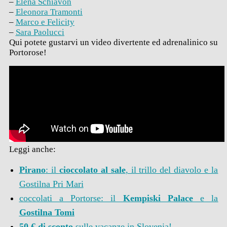
–
Elena Schiavon
–
Eleonora Tramonti
–
Marco e Felicity
–
Sara Paolucci
Qui potete gustarvi un video divertente ed adrenalinico su
Portorose!
Leggi anche:
Pirano
: il
cioccolato al sale
, il trillo del diavolo e la
Gostilna Pri Mari
coccolati a Portorse: il
Kempiski Palace
e la
Gostilna Tomi
50 € di sconto
sulle vacanze in Slovenia!