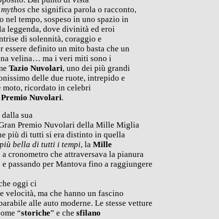
o
mythos
che significa parola o racconto,
ro nel tempo, sospeso in uno spazio in
 la leggenda, dove divinità ed eroi
ntrise di solennità, coraggio e
er essere definito un mito basta che un
na velina… ma i veri miti sono i
ome
Tazio Nuvolari
, uno dei più grandi
ionissimo delle due ruote, intrepido e
 moto, ricordato in celebri
 Premio Nuvolari
.
 dalla sua
l Gran Premio Nuvolari della Mille Miglia
più di tutti si era distinto in quella
più bella di tutti i tempi
, la
Mille
 a cronometro che attraversava la pianura
 e passando per Mantova fino a raggiungere
che oggi ci
e velocità, ma che hanno un fascino
abile alle auto moderne. Le stesse vetture
come “
storiche
” e che
sfilano