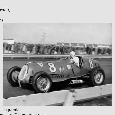
vallo,
a)
e la parola
oposito. Dal punto di vista