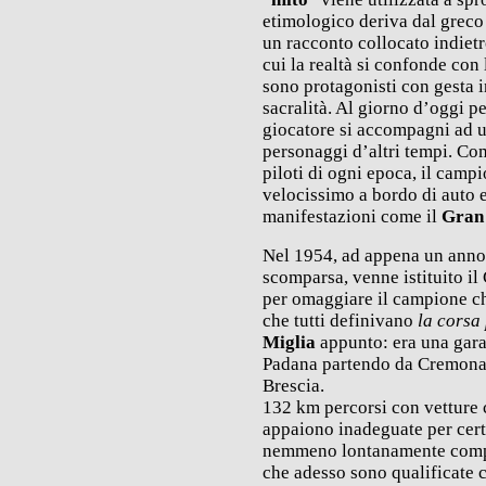
etimologico deriva dal grec
un racconto collocato indiet
cui la realtà si confonde con
sono protagonisti con gesta i
sacralità. Al giorno d’oggi p
giocatore si accompagni ad u
personaggi d’altri tempi. C
piloti di ogni epoca, il camp
velocissimo a bordo di auto e
manifestazioni come il
Gran
Nel 1954, ad appena un anno
scomparsa, venne istituito i
per omaggiare il campione che 
che tutti definivano
la corsa 
Miglia
appunto: era una gara
Padana partendo da Cremona
Brescia.
132 km percorsi con vetture 
appaiono inadeguate per cert
nemmeno lontanamente compar
che adesso sono qualificate 