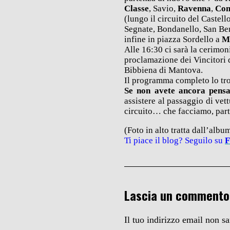
Classe
, Savio,
Ravenna
,
Com
(lungo il circuito del Caste
Segnate, Bondanello, San Ben
infine in piazza Sordello a
M
Alle 16:30 ci sarà la cerimoni
proclamazione dei Vincitori 
Bibbiena di Mantova.
Il programma completo lo tr
Se non avete ancora pensa
assistere al passaggio di vett
circuito… che facciamo, pa
(Foto in alto tratta dall’albu
Ti piace il blog? Seguilo su
F
Lascia un commento
Il tuo indirizzo email non s