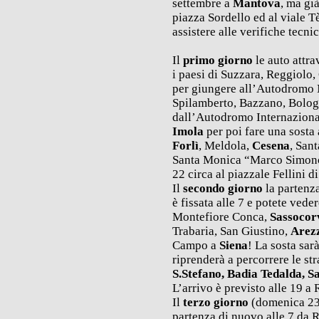
settembre a
Mantova
, ma gi
piazza Sordello ed al viale T
assistere alle verifiche tecni
Il
primo giorno
le auto attr
i paesi di Suzzara, Reggiolo
per giungere all’Autodromo
Spilamberto, Bazzano, Bologn
dall’Autodromo Internaziona
Imola
per poi fare una sosta 
Forlì
, Meldola,
Cesena
, San
Santa Monica “Marco Simonc
22 circa al piazzale Fellini d
Il
secondo giorno
la partenz
è fissata alle 7 e potete vede
Montefiore Conca,
Sassocor
Trabaria, San Giustino,
Arez
Campo a
Siena
! La sosta sar
riprenderà a percorrere le st
S.Stefano, Badia Tedalda, S
L’arrivo è previsto alle 19 a 
Il
terzo giorno
(domenica 23
partenza di nuovo alle 7 da R