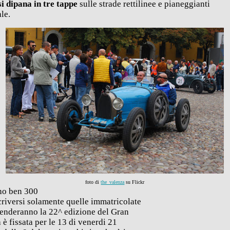
si dipana in tre tappe
sulle strade rettilinee e pianeggianti
ale.
foto di
the_valenza
su Flickr
nno ben 300
criversi solamente quelle immatricolate
tenderanno la 22^ edizione del Gran
è fissata per le 13 di venerdi 21