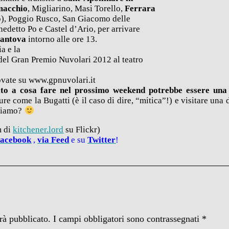
acchio
, Migliarino, Masi Torello,
Ferrara
llo), Poggio Rusco, San Giacomo delle
edetto Po e Castel d’Ario, per arrivare
antova
intorno alle ore 13.
a e la
del Gran Premio Nuvolari 2012 al teatro
ovate su www.gpnuvolari.it
to a cosa fare nel prossimo weekend potrebbe essere una
ure come la Bugatti (è il caso di dire, “mitica”!) e visitare una 
rtiamo?
m di
kitchener.lord
su Flickr)
acebook
,
via
Feed
e su
Twitter
!
arà pubblicato.
I campi obbligatori sono contrassegnati
*