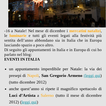
-16 a Natale! Nel mese di dicembre i
mercatini natalizi
,
le
luminarie
e tutti gli eventi legati alla festività più
sentita dell’anno abbondano sia in Italia che in Europa
lasciando spazio a poco altro.
Di seguito gli appuntamenti in Italia e in Europa di cui ho
parlato nel blog:
EVENTI IN ITALIA
un appuntamento imperdibile per Natale: la via dei
presepi di
Napoli
,
San Gregorio Armeno
(leggi qui
)
(tutto dicembre 2012)
anche quest’anno si ripete il magnifico spettacolo di
Luci d’Artista
a
Salerno
(tutto il mese di dicembre
2012) (
leggi qui
)