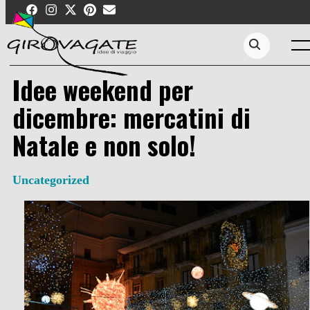
Skip
to
content
Men
Search...
Idee weekend per
dicembre: mercatini di
Natale e non solo!
Uncategorized