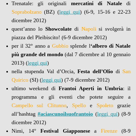
Trenatale: gli originali
mercatini di Natale
di
Soprabolzano
(BZ) (
leggi qui
) (6-9, 15-16 e 22-23
dicembre 2012)
quest’anno lo
Showcolate
di
Napoli
si svolgerà in
piazza del Pleibiscito! (6-9 dicembre 2012)
per il 32° anno a
Gubbio
splende l
‘albero di Natale
più grande del mondo
(dal 7 dicembre al 10 gennaio
2013) (
leggi qui
)
nella stupenda Val d’Orcia,
Festa dell’Olio
di
San
Quirico
(SI) (
leggi qui
) (7-9 dicembre 2012)
ultimo weekend di
Frantoi Aperti in Umbria
: il
programma e gli eventi che potete seguire a
Campello sul Clitunno
,
Spello
e
Spoleto
grazie
all’hashtag
#aciascunoilsuofrantoio
(
leggi qui
) (8-9
dicembre 2012)
Nimi, 14°
Festival Giapponese
a
Firenze
(8-9