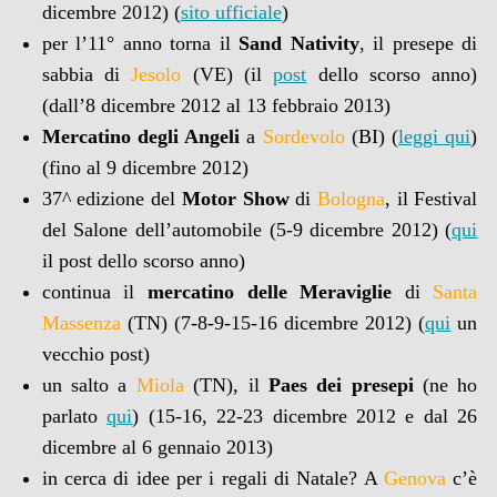
dicembre 2012) (
sito ufficiale
)
per l’11° anno torna il
Sand Nativity
, il presepe di
sabbia di
Jesolo
(VE) (il
post
dello scorso anno)
(dall’8 dicembre 2012 al 13 febbraio 2013)
Mercatino degli Angeli
a
Sordevolo
(BI) (
leggi qui
)
(fino al 9 dicembre 2012)
37^ edizione del
Motor Show
di
Bologna
, il Festival
del Salone dell’automobile (5-9 dicembre 2012) (
qui
il post dello scorso anno)
continua il
mercatino delle Meraviglie
di
Santa
Massenza
(TN) (7-8-9-15-16 dicembre 2012) (
qui
un
vecchio post)
un salto a
Miola
(TN), il
Paes dei presepi
(ne ho
parlato
qui
) (15-16, 22-23 dicembre 2012 e dal 26
dicembre al 6 gennaio 2013)
in cerca di idee per i regali di Natale? A
Genova
c’è