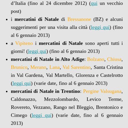
d’Italia (fino al 24 dicembre 2012) (
qui
un vecchio
post)
i
mercatini di Natale
di
Bressanone
(BZ) e alcuni
suggerimenti per una visita alla città (
leggi qui
) (fino
al 6 gennaio 2013)
a
Vipiteno
i
mercatini di Natale
sono aperti tutti i
giorni! (
leggi qui
) (fino al 6 gennaio 2013)
mercatini di Natale
in Alto Adige
:
Bolzano
,
Chiusa
,
Brunico
,
Merano
,
Lana
,
Val Sarentino
, Santa Cristina
in Val Gardena, Val Martello, Glorenza e Castelrotto
(
leggi qui
) (varie date, fino al 6 gennaio 2013)
mercatini di Natale in Trentino
:
Pergine Valsugana
,
Caldonazzo, Mezzolombardo, Levico Terme,
Rovereto, Vezzano, Rango nel Bleggio, Brentonico e
Cimego (
leggi qui
) (varie date, fino al 6 gennaio
2013)