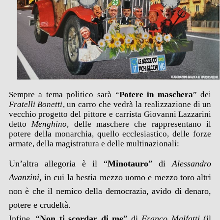
Sempre a tema politico sarà “
Potere in maschera
” dei
Fratelli Bonetti
, un carro che vedrà la realizzazione di un
vecchio progetto del pittore e carrista Giovanni Lazzarini
detto
Menghino
, delle maschere che rappresentano il
potere della monarchia, quello ecclesiastico, delle forze
armate, della magistratura e delle multinazionali:
Un’altra allegoria è il “
Minotauro
” di
Alessandro
Avanzini
, in cui la bestia mezzo uomo e mezzo toro altri
non è che il nemico della democrazia, avido di denaro,
potere e crudeltà.
Infine, “
Non ti scordar di me
” di
Franco Malfatti
(il