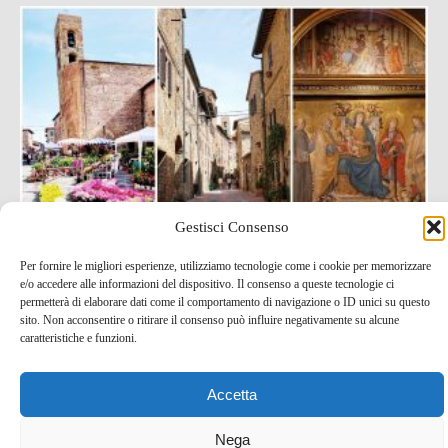
Gestisci Consenso
Per fornire le migliori esperienze, utilizziamo tecnologie come i cookie per memorizzare
Cosa vedere a Casole d’Elsa, il borgo toscano degli
e/o accedere alle informazioni del dispositivo. Il consenso a queste tecnologie ci
permetterà di elaborare dati come il comportamento di navigazione o ID unici su questo
artisti
sito. Non acconsentire o ritirare il consenso può influire negativamente su alcune
caratteristiche e funzioni.
22 Giu , 2022 -
Toscana
-
blog tour SMT e viaggi
stampa
,
borghi d'Italia
Accetta
Nega