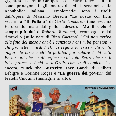
giganteschi carri in cartapesta o i teatrini televisi in cui
sono protagonisti gli onorevoli ed i senatori della
Repubblica italiana… Emblematici sono i titoli:
dall’opera di Massimo Breschi “Le nozze coi fichi
secchi” a “
Il Pollaio
” di
Carlo Lombardi
(una vecchia
Europa dominata dal gallo tedesco), “
Ma il cielo è
sempre più blu
” di
Roberto Vannucci
, accompagnato dal
ritornello (sulle note di Rino Gaetano) “
Chi non arriva
alla fine del mese / chi è licenziato / chi ruba pensioni /
chi promette rimedi / chi ci regala la crisi / chi ci fa
pagare le tasse / chi fa politica per rubare / chi vota
Berlusconi che sa di regime / chi vota Renzi che sa di
false promesse / chi vota Grillo che sa di comico…
” e
ancora, “
Fuck the Austerity Jazz Band
” di Gilbert
Lebigre e Corinne Roger e “
La guerra dei poveri
” dei
Fratelli Cinquini (immagine in alto).