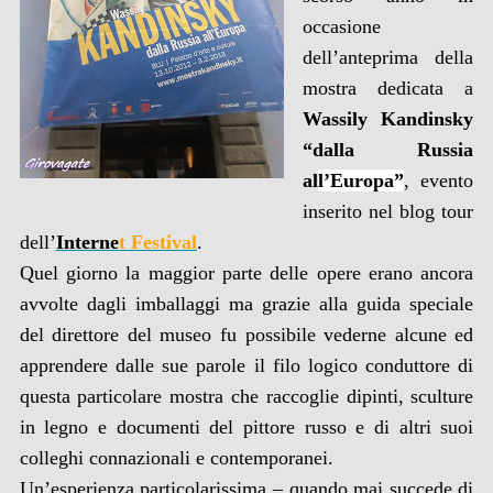
occasione
dell’anteprima della
mostra dedicata a
Wassily Kandinsky
“dalla Russia
al
l’Europa”
, evento
inserito nel blog tour
dell’
Interne
t Fes
tival
.
Quel giorno la maggior parte delle opere erano ancora
avvolte dagli imballaggi ma grazie alla guida speciale
del direttore del museo fu possibile vederne alcune ed
apprendere dalle sue parole il filo logico conduttore di
questa particolare mostra che raccoglie dipinti, sculture
in legno e documenti del pittore russo e di altri suoi
colleghi connazionali e contemporanei.
Un’esperienza particolarissima – quando mai succede di