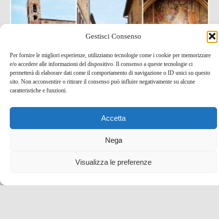
Gestisci Consenso
Per fornire le migliori esperienze, utilizziamo tecnologie come i cookie per memorizzare
e/o accedere alle informazioni del dispositivo. Il consenso a queste tecnologie ci
permetterà di elaborare dati come il comportamento di navigazione o ID unici su questo
sito. Non acconsentire o ritirare il consenso può influire negativamente su alcune
caratteristiche e funzioni.
Accetta
Cosa vedere a Casole d’Elsa, il borgo toscano degli
artisti
Nega
22 Giu , 2022 -
Toscana
-
blog tour SMT e viaggi
Visualizza le preferenze
stampa
,
borghi d'Italia