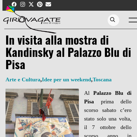
Skip
to
content
Men
Search...
In visita alla mostra di
Kandinsky al Palazzo Blu di
Pisa
Arte e Cultura
,
Idee per un weekend
,
Toscana
Al
Palazzo Blu di
Pisa
prima dello
scorso sabato c’ero
stato solo una volta,
il 7 ottobre dello
scorso anno in