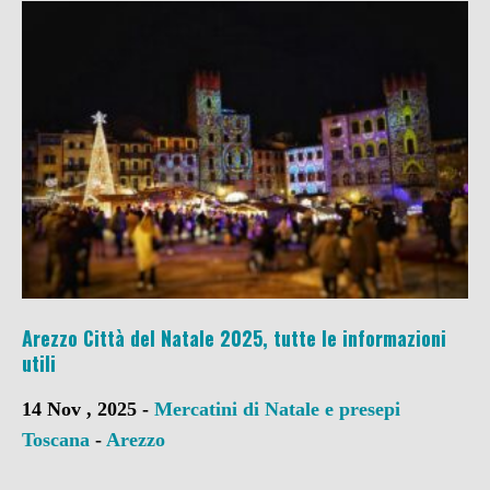
Arezzo Città del Natale 2025, tutte le informazioni
utili
14 Nov , 2025 -
Mercatini di Natale e presepi
Toscana
-
Arezzo