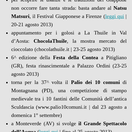
non occorre fare tanta strada: basta andare al
Natsu
Matsuri
, il Festival Giapponese a Firenze (
leggi qui
|
20-21 agosto 2013)
appuntamento per i golosi a La Thuile in Val
d’Aosta:
ChocolaThuile
, la mostra mercato del
cioccolato (chocolathuile.it | 23-25 agosto 2013)
6^ edizione della
Festa della Contea
a Pitigliano
(GR), festa rinascimentale a Palazzo Ordini (23-25
agosto 2013)
torna per la 37^ volta il
Palio dei 10 comuni
di
Montagnana (PD), una competizione di stampo
medievale tra i 10 fantini delle Comunità dell’antica
Sculdascia (www.palio10comuni.it | dal 23 agosto a
domenica 1° settembre)
a Monteverde (AV) si svolge
il Grande Spettacolo
dell’Acqua
(
leggi qui
| fino al 25 agosto 2013)