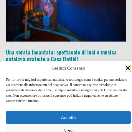
Una serata incantata: spettacolo di luci e musica
natalizia gratuito a Casa Batlló!
Gestisci Consenso
22 Dic , 2023 -
Eventi e Manifestazioni
Spagna
-
eventi e manifestazioni
,
Spagna
Per fornire le migliori esperienze, utilizziamo tecnologie come i cookie per memorizzare
e/o accedere alle informazioni del dispositivo. Il consenso a queste tecnologie ci
permetterà di elaborare dati come il comportamento di navigazione o ID unici su questo
sito. Non acconsentire o ritirare il consenso può influire negativamente su alcune
caratteristiche e funzioni.
Accetta
Nega