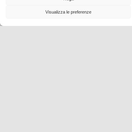
Visualizza le preferenze
7 cose da non perdere sui colli parmensi da Sala
Baganza a Torrechiara
6 Gen , 2022 -
Idee per un weekend
#Come2Italy
blog tour SMT e viaggi stampa
Emilia Romagna