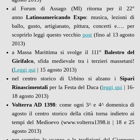
al Forum di Assago (MI) ritorna per il 22°
anno
Latinoamericando
Expo
: musica, lezioni di
ballo, gusto, artigianato, pittura, concerti e…. per
scoprirlo leggi questo vecchio
post
(fino al 13 agosto
2013)
a Massa Marittima si svolge il 111°
Balestro del
Girifalco
, sfida medievale tra i terzieri massetani!
(
Leggi qui
| 15 agosto 2013)
nel centro storico di Urbino si alzano i
Sipari
Rinascimentali
per la Festa del Duca (
leggi qui
| 16-
18 agosto 2013)
Volterra AD 1398
: come ogni 3^ e 4^ domenica di
agosto il centro storico della città torna indietro ai
tempi del Medioevo (www.volterra1398.it | 18 e 25
agosto 2013)
per scoprire le usanze e le tradizioni del Giappone