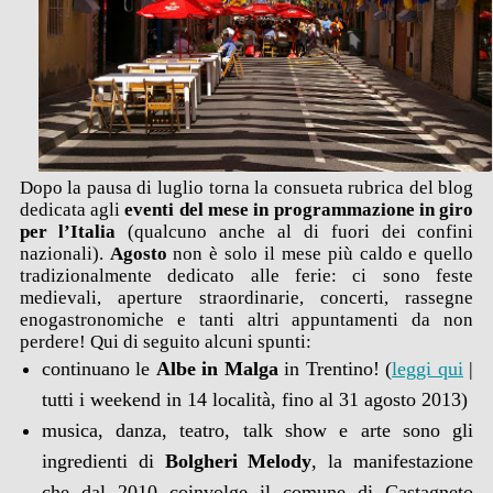
Dopo la pausa di luglio torna la consueta rubrica del blog
dedicata agli
eventi del mese in programmazione in giro
per l’Italia
(qualcuno anche al di fuori dei confini
nazionali).
Agosto
non è solo il mese più caldo e quello
tradizionalmente dedicato alle ferie: ci sono feste
medievali, aperture straordinarie, concerti, rassegne
enogastronomiche e tanti altri appuntamenti da non
perdere! Qui di seguito alcuni spunti:
continuano le
Albe in Malga
in Trentino! (
leggi qui
|
tutti i weekend in 14 località, fino al 31 agosto 2013)
musica, danza, teatro, talk show e arte sono gli
ingredienti di
Bolgheri Melody
, la manifestazione
che dal 2010 coinvolge il comune di Castagneto