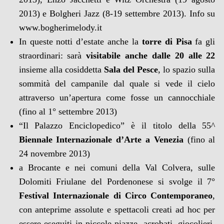
2013) e Bolgheri Jazz (8-19 settembre 2013). Info su
www.bogherimelody.it
In queste notti d’estate anche la
torre di Pisa
fa gli
straordinari: sarà
visitabile anche dalle 20 alle 22
insieme alla cosiddetta
Sala del Pesce
, lo spazio sulla
sommità del campanile dal quale si vede il cielo
attraverso un’apertura come fosse un cannocchiale
(fino al 1° settembre 2013)
“Il Palazzo Enciclopedico” è il titolo della 55^
Biennale Internazionale d’Arte a Venezia
(fino al
24 novembre 2013)
a Brocante e nei comuni della Val Colvera, sulle
Dolomiti Friulane del Pordenonese si svolge il 7°
Festival Internazionale di Circo Contemporaneo
,
con anteprime assolute e spettacoli creati ad hoc per
essere eseguiti in piccole piazze, acrobati, giocolieri,