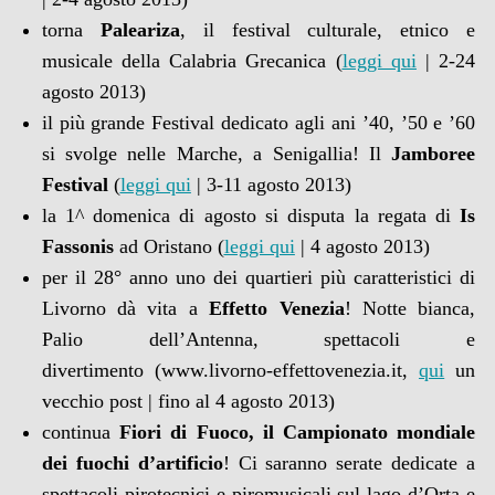
torna
Paleariza
, il festival culturale, etnico e
musicale della Calabria Grecanica (
leggi qui
| 2-24
agosto 2013)
il più grande Festival dedicato agli ani ’40, ’50 e ’60
si svolge nelle Marche, a Senigallia! Il
Jamboree
Festival
(
leggi qui
| 3-11 agosto 2013)
la 1^ domenica di agosto si disputa la regata di
Is
Fassonis
ad Oristano (
leggi qui
| 4 agosto 2013)
per il 28° anno uno dei quartieri più caratteristici di
Livorno dà vita a
Effetto Venezia
! Notte bianca,
Palio dell’Antenna, spettacoli e
divertimento (www.livorno-effettovenezia.it,
qui
un
vecchio post | fino al 4 agosto 2013)
continua
Fiori di Fuoco, il Campionato mondiale
dei fuochi d’artificio
! Ci saranno serate dedicate a
spettacoli pirotecnici e piromusicali sul lago d’Orta e