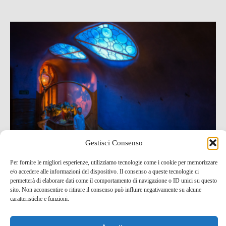
Gestisci Consenso
Per fornire le migliori esperienze, utilizziamo tecnologie come i cookie per memorizzare
e/o accedere alle informazioni del dispositivo. Il consenso a queste tecnologie ci
Una serata incantata: spettacolo di luci e musica
permetterà di elaborare dati come il comportamento di navigazione o ID unici su questo
natalizia gratuito a Casa Batlló!
sito. Non acconsentire o ritirare il consenso può influire negativamente su alcune
caratteristiche e funzioni.
22 Dic , 2023 -
Eventi e Manifestazioni
Spagna
-
eventi e manifestazioni
,
Spagna