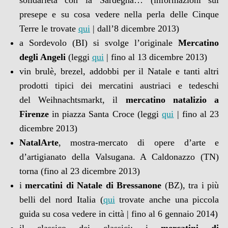
solidarietà con la Sardegna… (informazioni sul
presepe e su cosa vedere nella perla delle Cinque
Terre le trovate
qui
| dall’8 dicembre 2013)
a Sordevolo (BI) si svolge l’originale
Mercatino
degli Angeli
(leggi
qui
| fino al 13 dicembre 2013)
vin brulè, brezel, addobbi per il Natale e tanti altri
prodotti tipici dei mercatini austriaci e tedeschi
del Weihnachtsmarkt, il
mercatino natalizio a
Firenze
in piazza Santa Croce (leggi
qui
| fino al 23
dicembre 2013)
NatalArte
, mostra-mercato di opere d’arte e
d’artigianato della Valsugana. A Caldonazzo (TN)
torna (fino al 23 dicembre 2013)
i
mercatini di Natale di Bressanone
(BZ), tra i più
belli del nord Italia (
qui
trovate anche una piccola
guida su cosa vedere in città | fino al 6 gennaio 2014)