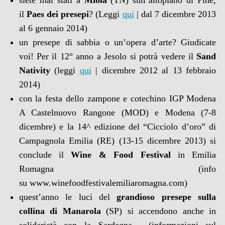
siete mai stati a
Miola
(TN) sull’altopiano di Pinè,
il
Paes dei presepi
? (Leggi
qui
| dal 7 dicembre 2013
al 6 gennaio 2014)
un presepe di sabbia o un’opera d’arte? Giudicate
voi! Per il 12° anno a Jesolo si potrà vedere il
Sand
Nativity
(leggi
qui
| dicembre 2012 al 13 febbraio
2014)
con la festa dello zampone e cotechino IGP Modena
A Castelnuovo Rangone (MOD) e Modena (7-8
dicembre) e la 14^ edizione del “Cicciolo d’oro” di
Campagnola Emilia (RE) (13-15 dicembre 2013) si
conclude il
Wine & Food Festival
in Emilia
Romagna (info
su www.winefoodfestivalemiliaromagna.com)
quest’anno le luci del
grandioso presepe sulla
collina di Manarola
(SP) si accendono anche in