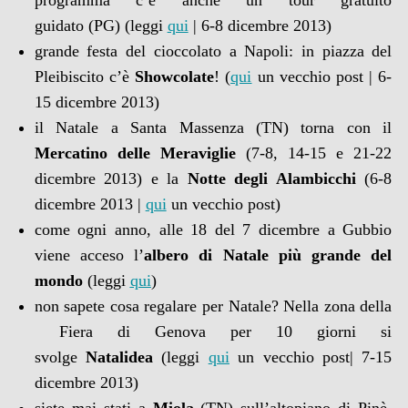
programma c’è anche un tour gratuito
guidato (PG)
(leggi
qui
| 6-8 dicembre 2013)
grande festa del cioccolato a Napoli: in piazza del
Pleibiscito c’è
Showcolate
! (
qui
un vecchio post | 6-
15 dicembre 2013)
il Natale a Santa Massenza (TN) torna con il
Mercatino delle Meraviglie
(7-8, 14-15 e 21-22
dicembre 2013) e la
Notte degli Alambicchi
(6-8
dicembre 2013 |
qui
un vecchio post)
come ogni anno, alle 18 del 7 dicembre a Gubbio
viene acceso l’
albero di Natale più grande del
mondo
(leggi
qui
)
non sapete cosa regalare per Natale? Nella zona della
Fiera di Genova per 10 giorni si
svolge
Natalidea
(leggi
qui
un vecchio post| 7-15
dicembre 2013)