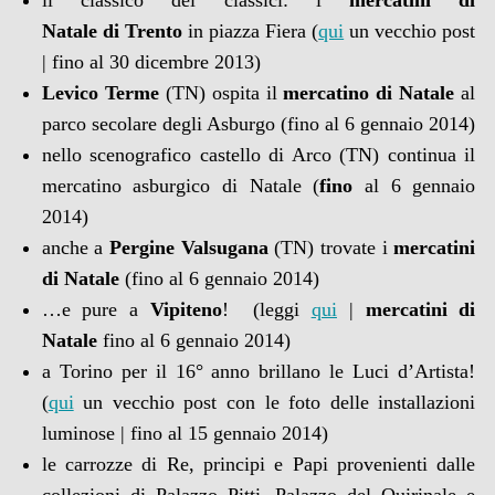
il classico dei classici: i
mercatini di
Natale
di
Trento
in piazza Fiera
(
qui
un vecchio post
| fino al 30 dicembre 2013)
Levico Terme
(TN) ospita il
mercatino di Natale
al
parco secolare degli Asburgo (fino al 6 gennaio 2014)
nello scenografico castello di Arco (TN) continua il
mercatino asburgico di Natale (
fino
al 6 gennaio
2014)
anche a
Pergine Valsugana
(TN) trovate i
mercatini
di Natale
(fino al 6 gennaio 2014)
…e pure a
Vipiteno
!
(leggi
qui
|
mercatini di
Natale
fino al 6 gennaio 2014)
a Torino per il 16° anno brillano le Luci d’Artista!
(
qui
un vecchio post con le foto delle installazioni
luminose | fino al 15 gennaio 2014)
le carrozze di Re, principi e Papi provenienti dalle