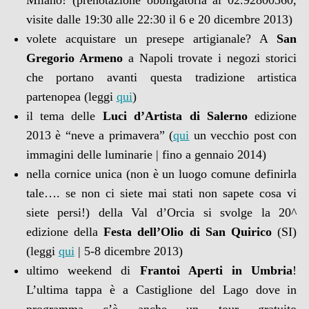
Milano! (prenotazione obbligatoria al 02.92800360,
visite dalle 19:30 alle 22:30 il 6 e 20 dicembre 2013)
volete acquistare un presepe artigianale? A
San
Gregorio Armeno
a Napoli trovate i negozi storici
che portano avanti questa tradizione artistica
partenopea (leggi
qui
)
il tema delle
Luci d’Artista di Salerno
edizione
2013 è “neve a primavera” (
qui
un vecchio post con
immagini delle luminarie | fino a gennaio 2014)
nella cornice unica (non è un luogo comune definirla
tale…. se non ci siete mai stati non sapete cosa vi
siete persi!) della Val d’Orcia si svolge la 20^
edizione della
Festa dell’Olio di San Quirico
(SI)
(leggi
qui
| 5-8 dicembre 2013)
ultimo weekend di
Frantoi Aperti in Umbria
!
L’ultima tappa è a Castiglione del Lago dove in