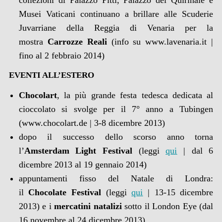
collezioni di Palazzo Pitti, Palazzo del Quirinale e
Musei Vaticani continuano a brillare alle Scuderie
Juvarriane della Reggia di Venaria per la
mostra
Carrozze Reali
(info su www.lavenaria.it |
fino al 2 febbraio 2014)
EVENTI ALL’ESTERO
Chocolart
, la più grande festa tedesca dedicata al
cioccolato si svolge per il 7° anno a Tubingen
(www.chocolart.de | 3-8 dicembre 2013)
dopo il successo dello scorso anno torna
l’
Amsterdam Light Festival
(leggi
qui
| dal 6
dicembre 2013 al 19 gennaio 2014)
appuntamenti fisso del Natale di Londra:
il
Chocolate Festival
(leggi
qui
| 13-15 dicembre
2013) e i
mercatini natalizi
sotto il London Eye (dal
16 novembre al 24 dicembre 2013)