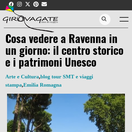
Skip
to
content
Menu
Search...
Cosa vedere a Ravenna in
un giorno: il centro storico
e i patrimoni Unesco
Arte e Cultura
,
blog tour SMT e viaggi
stampa
,
Emilia Romagna