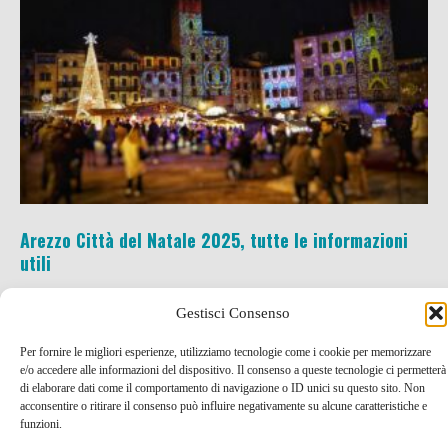
Arezzo Città del Natale 2025, tutte le informazioni
utili
14 Nov , 2025 -
Mercatini di Natale e presepi
Gestisci Consenso
Toscana
-
Arezzo
Per fornire le migliori esperienze, utilizziamo tecnologie come i cookie per memorizzare
e/o accedere alle informazioni del dispositivo. Il consenso a queste tecnologie ci permetterà
di elaborare dati come il comportamento di navigazione o ID unici su questo sito. Non
acconsentire o ritirare il consenso può influire negativamente su alcune caratteristiche e
funzioni.