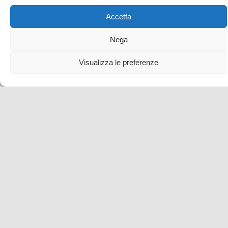
Accetta
Nega
Visualizza le preferenze
Visita alla mostra Antiche Camelie della Lucchesia
24 Mar , 2025 -
Toscana
Eventi e Manifestazioni