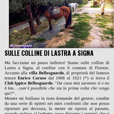
SULLE COLLINE DI LASTRA A SIGNA
Ma facciamo un passo indietro! Siamo sulle colline di
Lastra a Signa, al confine con il comune di Firenze.
Accanto alla
villa Bellosguardo
, di proprietà del famoso
tenore
Enrico Caruso
dal 1906 al 1921 (*) si trova il
Club Ippico Bellosguardo
. “
Da casa mia saranno sì e no
6 km… com’è possibile che sia la prima volta che vengo
qui?
“.
Mentre mi frullano in testa domande del genere, condite
da una serie di epiteti nei miei confronti che non posso
riportare per decenza, la mente mi riporta al passato,
quando andavo al laghetto, poco distante; i sentieri che si