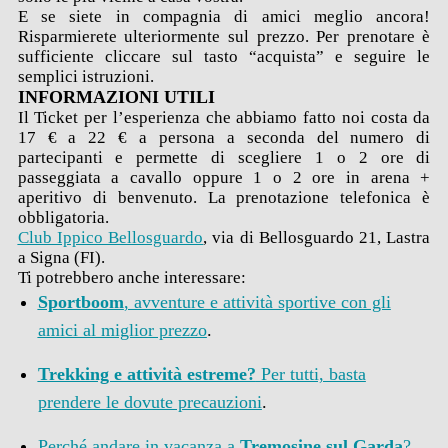
E se siete in compagnia di amici meglio ancora!
Risparmierete ulteriormente sul prezzo. Per prenotare è
sufficiente cliccare sul tasto “acquista” e seguire le
semplici istruzioni.
INFORMAZIONI UTILI
Il Ticket per l’esperienza che abbiamo fatto noi costa da
17 € a 22 € a persona a seconda del numero di
partecipanti e permette di scegliere 1 o 2 ore di
passeggiata a cavallo oppure 1 o 2 ore in arena +
aperitivo di benvenuto. La prenotazione telefonica è
obbligatoria.
Club Ippico Bellosguardo
, via di Bellosguardo 21, Lastra
a Signa (FI).
Ti potrebbero anche interessare:
Sportboom
, avventure e attività sportive con gli
amici al miglior prezzo
.
Trekking e attività estreme?
Per tutti, basta
prendere le dovute precauzioni
.
Perché andare in vacanza a
Tremosine sul Garda
?