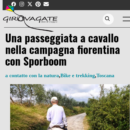
Skip
to
content
Me
Search...
Una passeggiata a cavallo
nella campagna fiorentina
con Sporboom
a contatto con la natura
,
Bike e trekking
,
Toscana