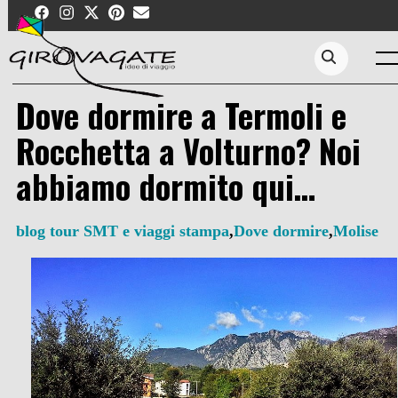
Skip
to
content
Me
Search...
Dove dormire a Termoli e
Rocchetta a Volturno? Noi
abbiamo dormito qui…
blog tour SMT e viaggi stampa
,
Dove dormire
,
Molise