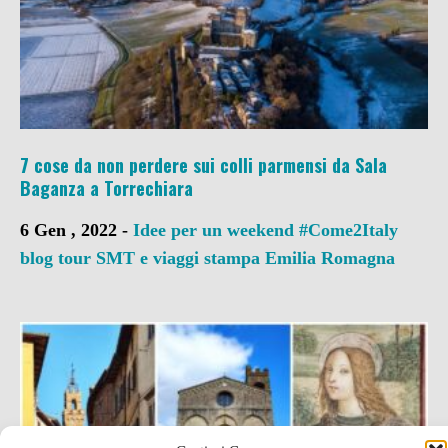
7 cose da non perdere sui colli parmensi da Sala
Baganza a Torrechiara
6 Gen , 2022 -
Idee per un weekend
#Come2Italy
blog tour SMT e viaggi stampa
Emilia Romagna