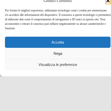
Gestisci Consenso
Per fornire le migliori esperienze, utilizziamo tecnologie come i cookie per memorizzare
e/o accedere alle informazioni del dispositivo. Il consenso a queste tecnologie ci permetterà
di elaborare dati come il comportamento di navigazione o ID unici su questo sito. Non
acconsentire o ritirare il consenso può influire negativamente su alcune caratteristiche e
funzioni.
Cosa vedere ad Asciano, borgo medievale delle Crete
Accetta
Senesi
Nega
12 Nov , 2021 -
Idee per un weekend
blog tour SMT
e viaggi stampa
Città e borghi da scoprire
Toscana
Visualizza le preferenze