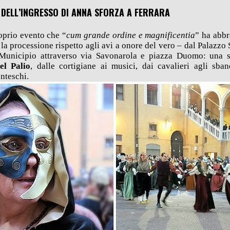
 DELL’INGRESSO DI ANNA SFORZA A FERRARA
roprio evento che “
cum grande ordine e magnificentia
” ha abbr
la processione rispetto agli avi a onore del vero – dal Palazzo
 Municipio attraverso via Savonarola e piazza Duomo: una s
el Palio
, dalle cortigiane ai musici, dai cavalieri agli sband
nteschi.