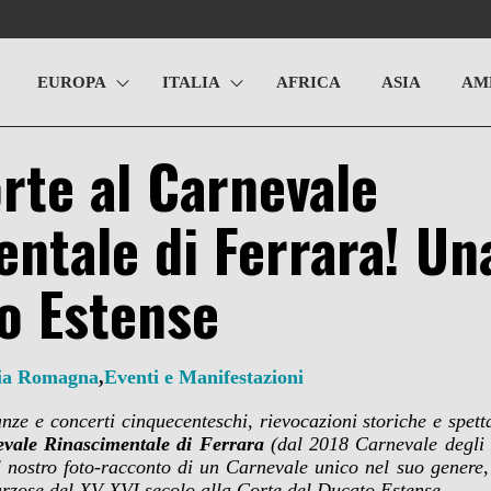
EUROPA
ITALIA
AFRICA
ASIA
AM
rte al Carnevale
ntale di Ferrara! Un
lo Estense
ia Romagna
,
Eventi e Manifestazioni
anze e concerti cinquecenteschi, rievocazioni storiche e spett
vale Rinascimentale di Ferrara
(dal 2018 Carnevale degli 
il nostro foto-racconto di un Carnevale unico nel suo genere,
farzose del XV-XVI secolo alla Corte del Ducato Estense
.