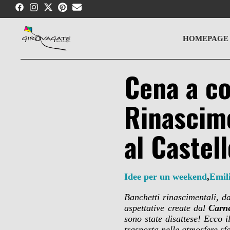
Skip
to
content
HOMEPAGE
Cena a co
Rinascime
al Castel
Idee per un weekend
,
Emil
Banchetti rinascimentali, d
aspettative create dal
Carne
sono state disattese! Ecco 
trasporta nelle atmosfere s