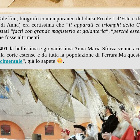
effini, biografo contemporaneo del duca Ercole I d’Este e di 
di Anna) era certissima che “
li apparati et triomphi della C
stati “
facti con grande magisterio et galanteria
“, “
perché esse
he fosse altrimenti.
1491
la bellissima e giovanissima Anna Maria Sforza venne acco
lla corte estense e da tutta la popolazione di Ferrara.Ma questo
scimentale
“, già lo sapete
.