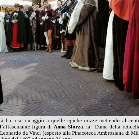
ttà ha reso omaggio a quelle epiche nozze mettendo al cent
’affascinante figura di
Anna Sforza
, la “Dama della reticel
 Leonardo da Vinci (esposto alla Pinacoteca Ambrosiana di Mila