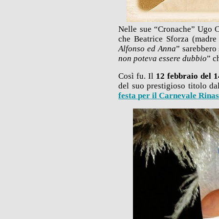
Nelle sue “Cronache” Ugo Cal
che Beatrice Sforza (madre 
Alfonso ed Anna
” sarebbero 
non poteva essere dubbio
” c
Così fu. Il
12 febbraio del 
del suo prestigioso titolo da
festa per il Carnevale Rina