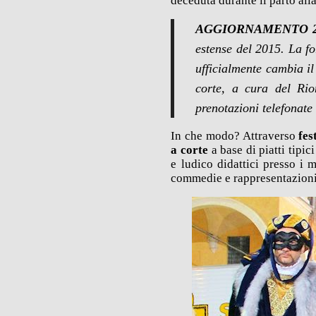
deceduta durante il parto all
AGGIORNAMENTO 2
estense del 2015. La f
ufficialmente cambia i
corte, a cura del Rio
prenotazioni telefonat
In che modo? Attraverso
fes
a corte
a base di piatti tipic
e ludico didattici presso i 
commedie e rappresentazioni d