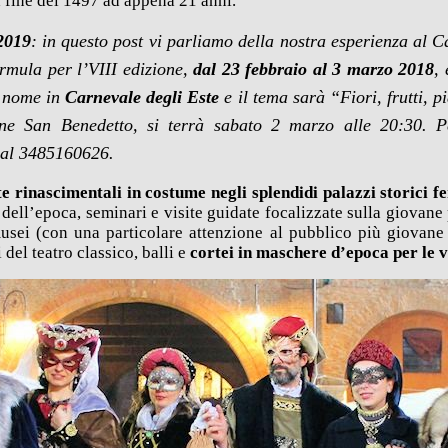
a fine del 1497 ad appena 21 anni.
019
: in questo post vi parliamo della nostra esperienza al 
ormula per l’VIII edizione,
dal 23 febbraio al 3 marzo 2018
,
l nome in
Carnevale degli Este
e il tema sarà “Fiori, frutti, p
ne San Benedetto, si terrà sabato 2 marzo alle 20:30. Pe
e al 3485160626.
te rinascimentali in costume negli splendidi palazzi storici f
i dell’epoca, seminari e visite guidate focalizzate sulla giovane
musei (con una particolare attenzione al pubblico più giovane 
el teatro classico, balli e
cortei in maschere d’epoca per le v