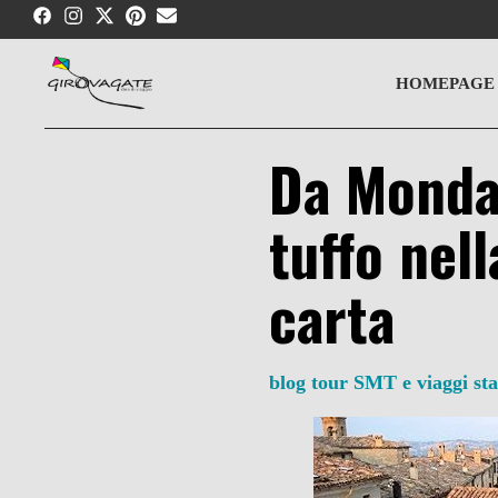
Skip
to
content
HOMEPAGE
Da Mondav
tuffo nell
carta
blog tour SMT e viaggi s