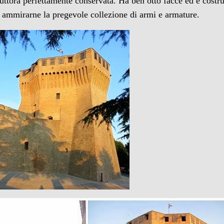
tuttora perfettamente conservata. Ha ben otto facce ed è costru
r ammirarne la pregevole collezione di armi e armature.