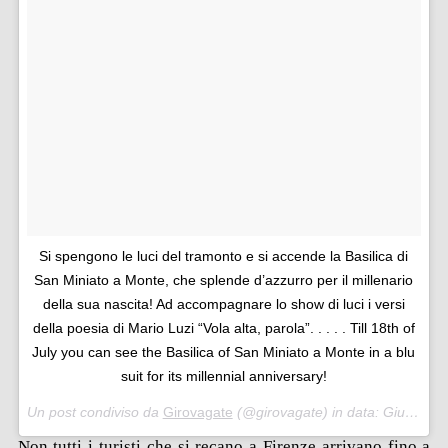
Si spengono le luci del tramonto e si accende la Basilica di
San Miniato a Monte, che splende d’azzurro per il millenario
della sua nascita! Ad accompagnare lo show di luci i versi
della poesia di Mario Luzi “Vola alta, parola”. . . . . Till 18th of
July you can see the Basilica of San Miniato a Monte in a blu
suit for its millennial anniversary!
Un post condiviso da
Girovagate
(@girovagate) in data:
Giu 29, 2018 at 12:25 PDT
Non tutti i turisti che si recano a Firenze arrivano fino a