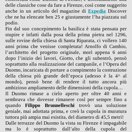
delle classiche cose da fare a Firenze, così come suggerito
anche in un articolo del magazine di
Expedia
Discover
che ne ha elencate ben 25 e giustamente l’ha piazzata sul
podio.
Fin dal suo concepimento la basilica è stata pensata per
stupire e infatti dalla posa della prima pietra nel 1296,
sulle rovine della chiesa di Santa Riparata, ci vollero 140
anni prima che venisse completata! Arnolfo di Cambio,
l’architetto del progetto originale, morì appena 6 anni
dopo l’inizio dei lavori, Giotto, che gli subentrò, pensò
soprattutto alla realizzazione del campanile, e l’Opera del
Duomo, incaricata di portare a compimento la costruzione
della chiesa più grande dell’epoca (adesso è la 4^ al
mondo), pensò bene di rendere il tutto ancora più
ambizioso ampliamento delle dimensioni della cupola…
Il Duomo rimase a cielo aperto per oltre 40 anni e
sembrava che dovesse rimanere così per sempre fino a
quando
Filippo Brunnelleschi
trovò una soluzione
geniale, mai adottata prima, e creò la cupola in muratura
tuttora più ampia mai esistita, del diametro di 45,5 metri!
Dalle terrazze del Duomo la vista su Firenze è impagabile
ma lo è soprattutto dall’alto della cupola del