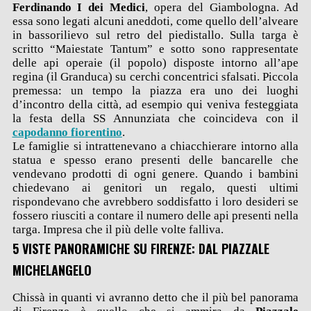
Ferdinando I dei Medici
, opera del Giambologna. Ad
essa sono legati alcuni aneddoti, come quello dell’alveare
in bassorilievo sul retro del piedistallo. Sulla targa è
scritto “Maiestate Tantum” e sotto sono rappresentate
delle api operaie (il popolo) disposte intorno all’ape
regina (il Granduca) su cerchi concentrici sfalsati. Piccola
premessa: un tempo la piazza era uno dei luoghi
d’incontro della città, ad esempio qui veniva festeggiata
la festa della SS Annunziata che coincideva con il
capodanno fiorentino
.
Le famiglie si intrattenevano a chiacchierare intorno alla
statua e spesso erano presenti delle bancarelle che
vendevano prodotti di ogni genere. Quando i bambini
chiedevano ai genitori un regalo, questi ultimi
rispondevano che avrebbero soddisfatto i loro desideri se
fossero riusciti a contare il numero delle api presenti nella
targa. Impresa che il più delle volte falliva.
5 VISTE PANORAMICHE SU FIRENZE: DAL PIAZZALE
MICHELANGELO
Chissà in quanti vi avranno detto che il più bel panorama