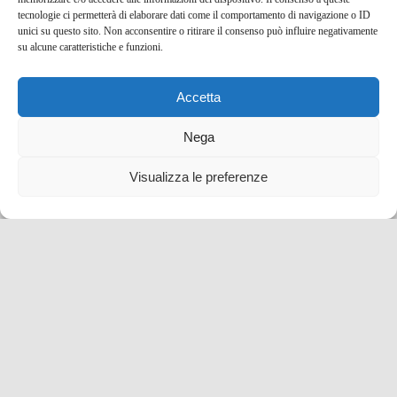
tecnologie ci permetterà di elaborare dati come il comportamento di navigazione o ID
unici su questo sito. Non acconsentire o ritirare il consenso può influire negativamente
su alcune caratteristiche e funzioni.
Arezzo Città del Natale 2025, tutte le informazioni
utili
Accetta
14 Nov , 2025 -
Mercatini di Natale e presepi
Nega
Toscana
-
Arezzo
Visualizza le preferenze