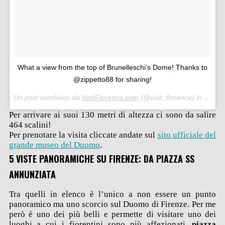
What a view from the top of Brunelleschi’s Dome! Thanks to
@zippetto88 for sharing!
Un post condiviso da
VisitFlorence.com
(@visit_florence) in data:
A
Per arrivare ai suoi 130 metri di altezza ci sono da salire
464 scalini!
Per prenotare la visita cliccate andate sul
sito ufficiale del
grande museo del Duomo
.
5 VISTE PANORAMICHE SU FIRENZE: DA PIAZZA SS
ANNUNZIATA
Tra quelli in elenco è l’unico a non essere un punto
panoramico ma uno scorcio sul Duomo di Firenze. Per me
però è uno dei più belli e permette di visitare uno dei
luoghi a cui i fiorentini sono più affezionati,
piazza