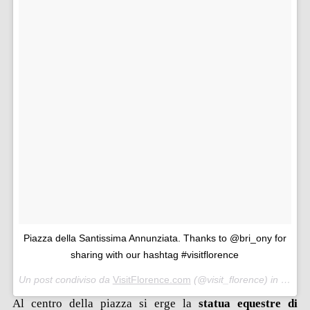
Piazza della Santissima Annunziata. Thanks to @bri_ony for
sharing with our hashtag #visitflorence
Un post condiviso da
VisitFlorence.com
(@visit_florence) in data:
Al centro della piazza si erge la
statua equestre di