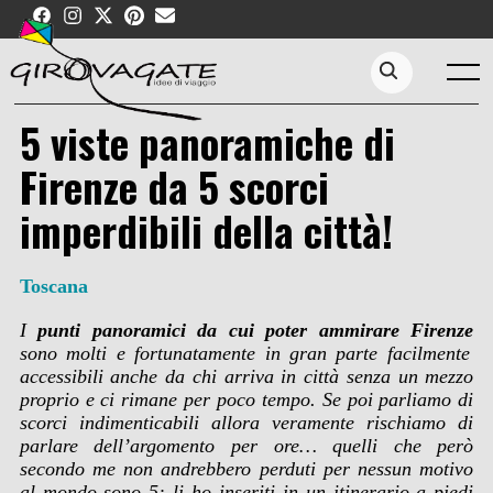
Skip
to
content
Menu
Search...
5 viste panoramiche di
Firenze da 5 scorci
imperdibili della città!
Toscana
I
punti panoramici da cui poter ammirare Firenze
sono molti e fortunatamente in gran parte facilmente
accessibili anche da chi arriva in città senza un mezzo
proprio e ci rimane per poco tempo. Se poi parliamo di
scorci indimenticabili
allora veramente rischiamo di
parlare dell’argomento per ore… quelli che però
secondo me non andrebbero perduti per nessun motivo
al mondo sono 5:
li ho inseriti in un itinerario a piedi