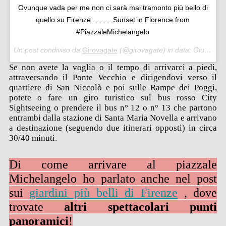
Ovunque vada per me non ci sarà mai tramonto più bello di
quello su Firenze . . . . . Sunset in Florence from
#PiazzaleMichelangelo
Un post condiviso da
Girovagate
(@girovagate) in data:
Giu 27, 2018 at 12:18 PDT
Se non avete la voglia o il tempo di arrivarci a piedi,
attraversando il Ponte Vecchio e dirigendovi verso il
quartiere di San Niccolò e poi sulle Rampe dei Poggi,
potete o fare un giro turistico sul bus rosso City
Sightseeing o prendere il bus n° 12 o n° 13 che partono
entrambi dalla stazione di Santa Maria Novella e arrivano
a destinazione (seguendo due itinerari opposti) in circa
30/40 minuti.
Di come arrivare al piazzale
Michelangelo ho parlato anche nel post
sui
giardini più belli di Firenze
, dove
trovate
altri spettacolari punti
panoramici
!