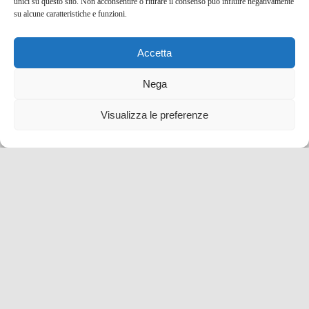
unici su questo sito. Non acconsentire o ritirare il consenso può influire negativamente
su alcune caratteristiche e funzioni.
14 Lug , 2025 -
Francia
-
Valle della Loira
Accetta
Nega
Visualizza le preferenze