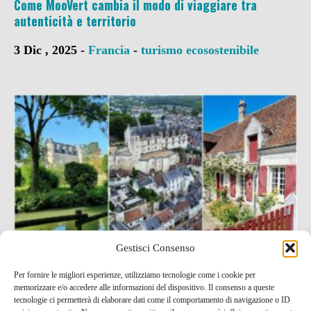
Come MooVert cambia il modo di viaggiare tra
autenticità e territorio
3 Dic , 2025 -
Francia
-
turismo ecosostenibile
Gestisci Consenso
Per fornire le migliori esperienze, utilizziamo tecnologie come i cookie per
Loches e la Touraine segreta: itinerario nella Valle
memorizzare e/o accedere alle informazioni del dispositivo. Il consenso a queste
della Loira meno conosciuta
tecnologie ci permetterà di elaborare dati come il comportamento di navigazione o ID