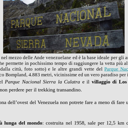
e nel mezzo delle Ande venezuelane ed è la base ideale per gli a
che permette in pochissimo tempo di raggiungere la vetta più al
alla città, foto sotto) e le altre grandi vette del
Parque Nac
co Bompland, 4.883 metri, vicinissime ed un vero paradiso per i
del
Parque Nacional Sierra la Culatra
e il
villaggio di Lo
 non perdere per il trekking transandino.
zona dell’ovest del Venezuela non potrete fare a meno di fare
più lunga del mondo
: costruita nel 1958, sale per 12,5 km d