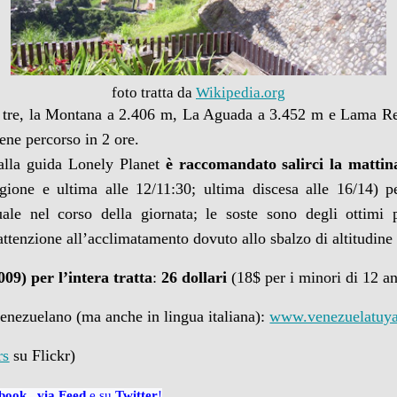
foto tratta da
Wikipedia.org
o tre, la Montana a 2.406 m, La Aguada a 3.452 m e Lama R
iene percorso in 2 ore.
alla guida Lonely Planet
è raccomandato salirci la mattin
agione e ultima alle 12/11:30; ultima discesa alle 16/14) p
ale nel corso della giornata; le soste sono degli ottimi 
ttenzione all’acclimatamento dovuto allo sbalzo di altitudine
009) per l’intera tratta
:
26 dollari
(18$ per i minori di 12 an
venezuelano (ma anche in lingua italiana):
www.venezuelatuy
rs
su Flickr)
book
,
via
Feed
e su
Twitter
!