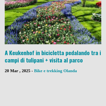
A Keukenhof in bicicletta pedalando tra i
campi di tulipani + visita al parco
20 Mar , 2025 -
Bike e trekking
Olanda