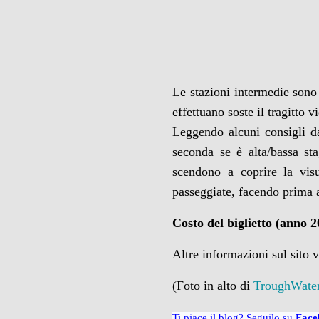
Le stazioni intermedie son
effettuano soste il tragitto v
Leggendo alcuni consigli d
seconda se è alta/bassa st
scendono a coprire la visu
passeggiate, facendo prima a
Costo del biglietto (anno 2
Altre informazioni sul sito 
(Foto in alto di
TroughWate
Ti piace il blog? Seguilo su
Face