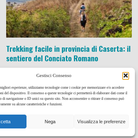
Trekking facile in provincia di Caserta: il
sentiero del Conciato Romano
28 Ott , 2021 -
blog tour SMT e viaggi stampa
Bike
Gestisci Consenso
e trekking
Campania
 migliori esperienze, utilizziamo tecnologie come i cookie per memorizzare e/o accedere
oni del dispositivo. Il consenso a queste tecnologie ci permetterà di elaborare dati come il
di navigazione o ID unici su questo sito. Non acconsentire o ritirare il consenso può
vamente su alcune caratteristiche e funzioni.
cetta
Nega
Visualizza le preferenze