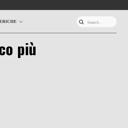
ERICHE
Search...
ico più