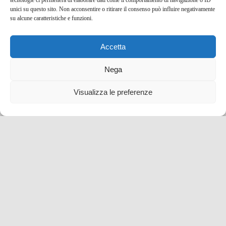
tecnologie ci permetterà di elaborare dati come il comportamento di navigazione o ID
unici su questo sito. Non acconsentire o ritirare il consenso può influire negativamente
su alcune caratteristiche e funzioni.
Accetta
Nega
Visualizza le preferenze
Salla, in the middle of nowhere! Un viaggio
straordinario nella Lapponia finlandese
3 Mag , 2022 -
blog tour SMT e viaggi stampa
Finlandia
idee per una vacanza