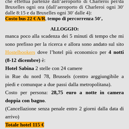
che effettua partenze dall’aeroporto di Charleroi per/da
Bruxelles ogni ora (dall’aeroporto di Charleroi ogni 30′
dalle 8:15 e da Bruxelles ogni 30′ dalle 4):
Costo bus
22 € A/R
,
tempo di percorrenza 50′,
ALLOGGIO:
manca poco alla scadenza dei 5 minuti di tempo che mi
sono prefisso per la ricerca e allora sono andato sul sito
Hostelbookers
dove l’hotel più economico per
4 notti
(8-12 dicembre)
è:
Hotel Sabina
2 stelle con 24 camere
in Rue du nord 78, Brussels (centro arggiungibile a
piedi e comunque a due passi dalla metropolitana).
Costo per persona:
28,75 euro a notte in camera
doppia con bagno
.
(Cancellazione senza penale entro 2 giorni dalla data di
arrivo)
Totale hotel 115 €