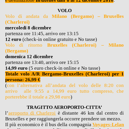
e destinazione
Bruxelles dall’8 al 12 dicembre 2010
:
VOLO
Volo di andata da
Milano (Bergamo) – Bruxelles
(Charleroi)
mercoledi 8 dicembre
partenza ore 11:45, arrivo ore 13:15
12 euro
(check-in online gratuito e No tasse)
Volo di ritorno
Bruxelles (Charleroi) – Milano
(Bergamo)
domenica 12 dicembre
partenza ore 13:40, arrivo ore 15:15
14,99 euro
(5 euro check-in online e No tasse)
Totale volo A/R Bergamo-Bruxelles (Charleroi) per 1
persona: 26,99 €
(
con l’alternativa all’andata del volo delle 8:20 con
arrivo alle 9:55 a 14,99 euro tutto compreso, che
porterebbe il totale a 29,98 euro
)
TRAGITTO AEROPORTO-CITTA’
l’
aeroporto di Charleroi
è distante 46 km dal centro di
Bruxelles e per raggiungerla occorre prendere un mezzo.
Il più economico è il bus della compagnia
Voyages-Lelan