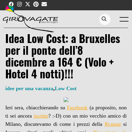
Skip
to
content
Menu
Search...
Idea Low Cost: a Bruxelles
per il ponte dell’8
dicembre a 164 € (Volo +
Hotel 4 notti)!!!
idee per una vacanza
,
Low Cost
Ieri sera, chiacchierando su
Facebook
(a proposito, non
ti sei ancora
iscritto
? :-D) con un mio vecchio amico di
Milano, discutevamo di come i prezzi della
Ryanair
si