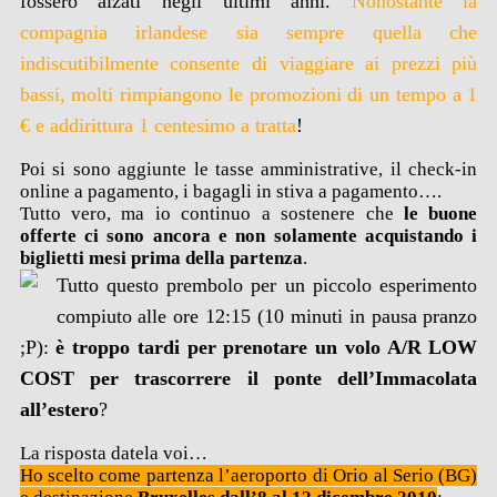
fossero alzati negli ultimi anni.
Nonostante la
compagnia irlandese sia sempre quella che
indiscutibilmente consente di viaggiare ai prezzi più
bassi, molti rimpiangono le promozioni di un tempo a 1
€ e addirittura 1 centesimo a tratta
!
Poi si sono aggiunte le tasse amministrative, il check-in
online a pagamento, i bagagli in stiva a pagamento….
Tutto vero, ma io continuo a sostenere che
le buone
offerte ci sono ancora e non solamente acquistando i
biglietti mesi prima della partenza
.
Tutto questo prembolo per un piccolo esperimento
compiuto alle ore 12:15 (10 minuti in pausa pranzo
;P):
è troppo tardi per prenotare un volo A/R LOW
COST per trascorrere il ponte dell’Immacolata
all’estero
?
La risposta datela voi…
Ho scelto come partenza l’aeroporto di Orio al Serio (BG)