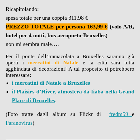
Ricapitolando:
spesa totale per una coppia 311,98 €
PREZZO TOTALE per persona 163,99 €
(volo A/R,
hotel per 4 notti, bus aeroporto-Bruxelles)
non mi sembra male….
Per il ponte dell’Immacolata a Bruxelles saranno già
aperti i
mercatini di Natale
e la città sarà tutta
agghindata di decorazioni! A tal proposito ti potrebbero
interessare:
i mercatini di Natale a Bruxelles
il Plaisirs d’Hiver, atmosfera da fiaba nella Grand
Place di Bruxelles
.
(Foto tratte dagli album su Flickr di
fredm59
e
Paranovirus
)