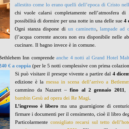
allestito come lo erano quelli dell’epoca di Cristo nel
chi vuole calarsi completamente nell’atmosfera di
possibilità di dormire per una notte in una delle sue
4 
Ogni stanza dispone di
un caminetto
,
lampade ad o
(l’acqua corrente ancora non era disponibile nelle a
cucinare. Il bagno invece è in comune.
l Bethlehem Inn comprende
anche 4 notti al Grand Hotel Mal
240 € a coppia
(per le 5 notti complessive con prima colazion
Si può visitare il presepe vivente a partire dal
4 dice
edizione è la
messa in scena dell’arrivo a Betlem
cammino da Nazaret –
fino al 2 gennaio 2011
, 
bambin Gesù ad opera dei Re Magi
.
L’ingresso è libero
ma una guarnigione di centurion
firmare i documenti per il censimento, cioè il libro deg
Particolarmente
consigliato recarsi sul tetto dell’h