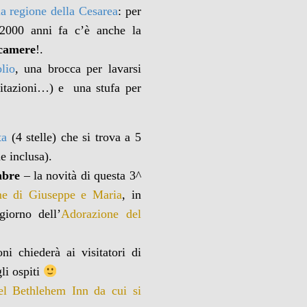
la regione della Cesarea
: per
 2000 anni fa c’è anche la
camere
!.
lio
, una brocca per lavarsi
bitazioni…) e una stufa per
ta
(4 stelle) che si trova a 5
e inclusa).
mbre
– la novità di questa 3^
me di Giuseppe e Maria
, in
giorno dell’
Adorazione del
i chiederà ai visitatori di
li ospiti
otel Bethlehem Inn da cui si