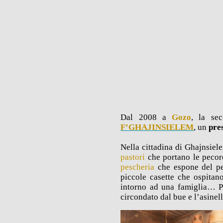
Dal 2008 a
Gozo
, la sec
F’GHAJINSIELEM
, un
pre
Nella cittadina di Ghajnsiel
pastori
che portano le pecore
pescheria
che espone del pe
piccole casette che ospitan
intorno ad una famiglia… P
circondato dal bue e l’asinel