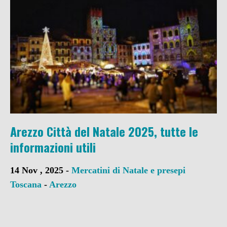
Arezzo Città del Natale 2025, tutte le
informazioni utili
14 Nov , 2025 -
Mercatini di Natale e presepi
Toscana
-
Arezzo