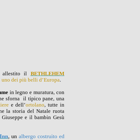
 allestito il
BETHLEHEM
e
uno dei più belli d’Europa
.
emme
in legno e muratura, con
he sforna il tipico pane, una
tiere
e dell’
ortolano
, tutte in
e la storia del Natale ruota
, Giuseppe e il bambin Gesù
Inn
, un
albergo costruito ed