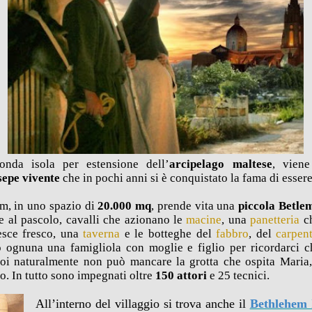
onda isola per estensione dell’
arcipelago maltese
, viene
sepe vivente
che in pochi anni si è conquistato la fama di esser
em, in uno spazio di
20.000 mq
, prende vita una
piccola Betl
 al pascolo, cavalli che azionano le
macine
, una
panetteria
c
sce fresco, una
taverna
e le botteghe del
fabbro
, del
carpen
o ognuna una famigliola con moglie e figlio per ricordarci ch
oi naturalmente non può mancare la grotta che ospita Maria
lo. In tutto sono impegnati oltre
150 attori
e 25 tecnici.
All’interno del villaggio si trova anche il
Bethlehem 