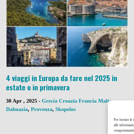
4 viaggi in Europa da fare nel 2025 in
estate o in primavera
30 Apr , 2025 -
Grecia
Croazia
Francia
Malta
-
Dalmazia
,
Provenza
,
Skopelos
Per fornire le
alle informazi
comportamento 