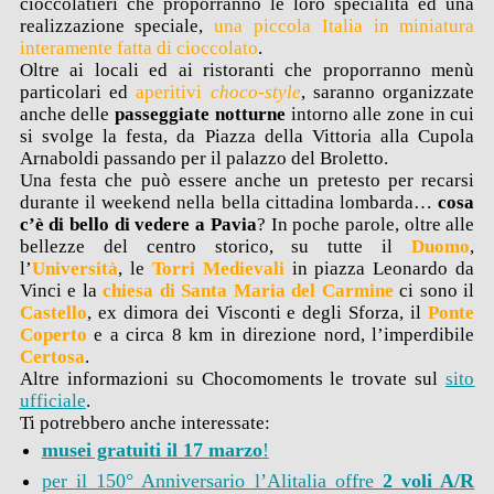
cioccolatieri che proporranno le loro specialità ed una
realizzazione speciale,
una piccola Italia in miniatura
interamente fatta di cioccolato
.
Oltre ai locali ed ai ristoranti che proporranno menù
particolari ed
aperitivi
choco-style
, saranno organizzate
anche delle
passeggiate notturne
intorno alle zone in cui
si svolge la festa, da Piazza della Vittoria alla Cupola
Arnaboldi passando per il palazzo del Broletto.
Una festa che può essere anche un pretesto per recarsi
durante il weekend nella bella cittadina lombarda…
cosa
c’è di bello di vedere
a Pavia
? In poche parole, oltre alle
bellezze del centro storico, su tutte il
Duomo
,
l’
Università
, le
Torri Medievali
in piazza Leonardo da
Vinci e la
chiesa di Santa Maria del Carmine
ci sono il
Castello
, ex dimora dei Visconti e degli Sforza, il
Ponte
Coperto
e a circa 8 km in direzione nord, l’imperdibile
Certosa
.
Altre informazioni su Chocomoments le trovate sul
sito
ufficiale
.
Ti potrebbero anche interessate:
musei gratuiti il 17 marzo
!
per il 150° Anniversario l’Alitalia offre
2 voli A/R