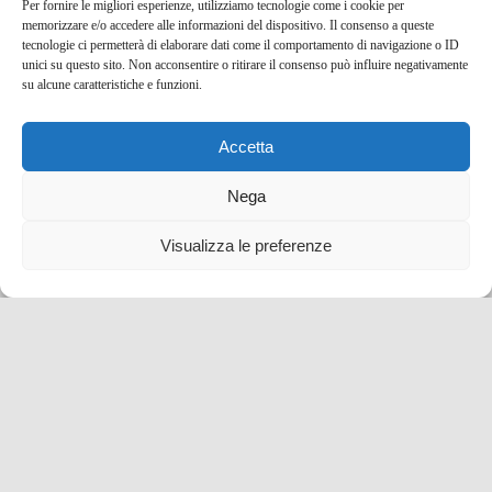
Per fornire le migliori esperienze, utilizziamo tecnologie come i cookie per
memorizzare e/o accedere alle informazioni del dispositivo. Il consenso a queste
tecnologie ci permetterà di elaborare dati come il comportamento di navigazione o ID
unici su questo sito. Non acconsentire o ritirare il consenso può influire negativamente
su alcune caratteristiche e funzioni.
Una serata incantata: spettacolo di luci e musica
Accetta
natalizia gratuito a Casa Batlló!
Nega
22 Dic , 2023 -
Eventi e Manifestazioni
Spagna
-
Visualizza le preferenze
eventi e manifestazioni
,
Spagna