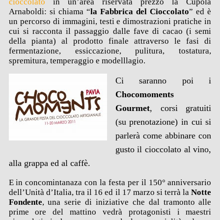
cioccolato
in un’area riservata prezzo la Cupola
Arnaboldi: si chiama “
la Fabbrica del Cioccolato
” ed è
un percorso di immagini, testi e dimostrazioni pratiche in
cui si racconta il passaggio dalle fave di cacao (i semi
della pianta) al prodotto finale attraverso le fasi di
fermentazione, essiccazione, pulitura, tostatura,
spremitura, temperaggio e modelllagio.
Ci saranno poi i
Chocomoments
Gourmet
, corsi gratuiti
(su prenotazione) in cui si
parlerà come abbinare con
gusto il cioccolato al vino,
alla grappa ed al caffè.
E in concomintanaza con la festa per il 150° anniversario
dell’Unità d’Italia, tra il 16 ed il 17 marzo si terrà la
Notte
Fondente
, una serie di iniziative che dal tramonto alle
prime ore del mattino vedrà protagonisti i maestri