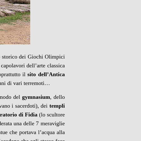
 storico dei Giochi Olimpici
capolavori dell’arte classica
oprattutto il
sito dell’Antica
nni di vari terremoti…
r modo del
gymnasium
, dello
avano i sacerdoti), dei
templi
ratorio di Fidia
(lo scultore
derata una delle 7 meraviglie
atue che portava l’acqua alla