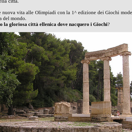
lla città.
e nuova vita alle Olimpiadi con la 1^ edizione dei Giochi mode
sa del mondo.
to la gloriosa città ellenica dove nacquero i Giochi
?