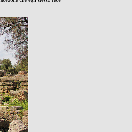
acedone che egli stesso fece