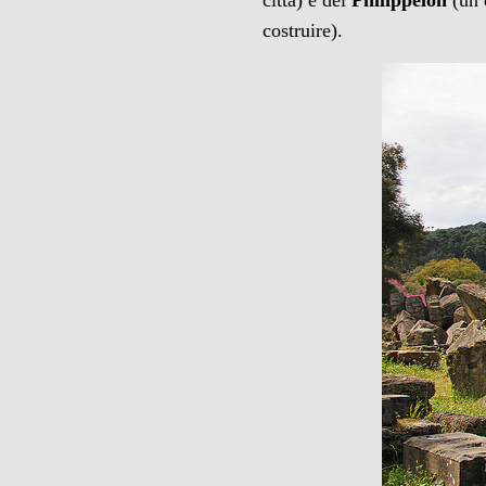
città) e del
Philippeion
(un 
costruire).