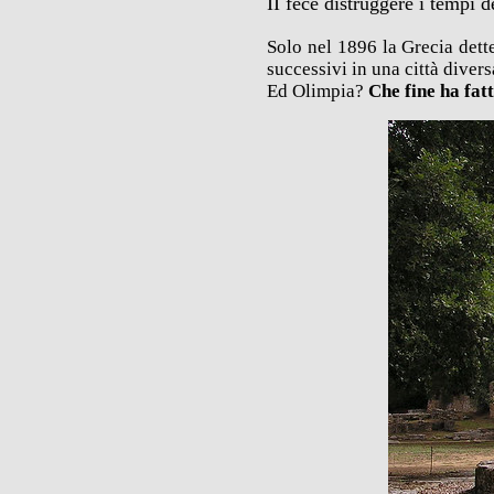
II fece distruggere i tempi de
Solo nel 1896 la Grecia dett
successivi in una città diver
Ed Olimpia?
Che fine ha fat