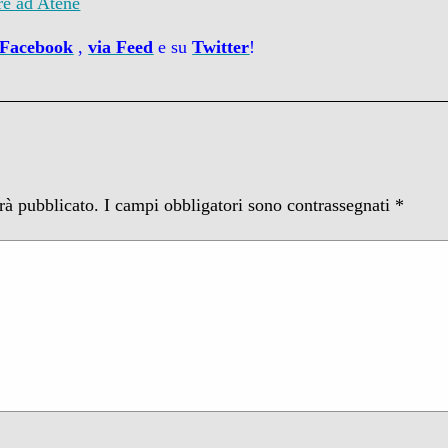
pre ad Atene
 Facebook
,
via
Feed
e su
Twitter
!
arà pubblicato.
I campi obbligatori sono contrassegnati
*