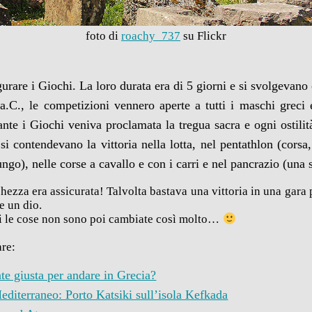
foto di
roachy_737
su Flickr
urare i Giochi. La loro durata era di 5 giorni e si svolgevan
a.C., le competizioni vennero aperte a tutti i maschi greci
ante i Giochi veniva proclamata la tregua sacra e ogni ostilit
 si contendevano la vittoria nella lotta, nel pentathlon (corsa
lungo), nelle corse a cavallo e con i carri e nel pancrazio (una 
cchezza era assicurata! Talvolta bastava una vittoria in una gara
e un dio.
ni le cose non sono poi cambiate così molto…
are:
ate giusta per andare in Grecia?
Mediterraneo: Porto Katsiki sull’isola Kefkada