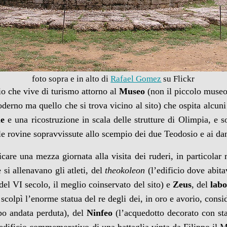
foto sopra e in alto di
Rafael Gomez
su Flickr
io che vive di turismo attorno al
Museo
(non il piccolo museo
oderno ma quello che si trova vicino al sito) che ospita alcuni 
le
e una ricostruzione in scala delle strutture di Olimpia, e s
 rovine sopravvissute allo scempio dei due Teodosio e ai da
are una mezza giornata alla visita dei ruderi, in particola
 si allenavano gli atleti, del
theokoleon
(l’edificio dove abit
 del VI secolo, il meglio coinservato del sito) e
Zeus
, del
labo
scolpì l’enorme statua del re degli dei, in oro e avorio, consi
po andata perduta), del
Ninfeo
(l’acquedotto decorato con st