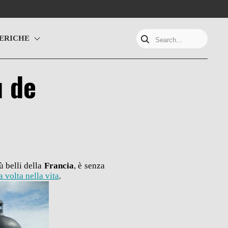
ERICHE
Search...
u de
ù belli della
Francia
, è senza
 volta nella vita
.