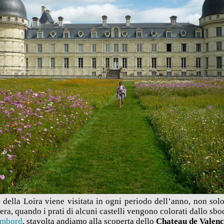
e della Loira viene visitata in ogni periodo dell’anno, non sol
ra, quando i prati di alcuni castelli vengono colorati dallo sboc
mbord
, stavolta andiamo alla scoperta dello
Chateau de Valen