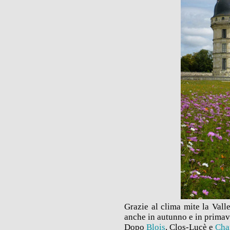
Grazie al clima mite la Vall
anche in autunno e in primave
Dopo
Blois
, Clos-Lucè e
Cha