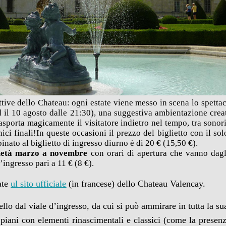
attive dello Chateau: ogni estate viene messo in scena lo spett
ed il 10 agosto dalle 21:30), una suggestiva ambientazione creat
sporta magicamente il visitatore indietro nel tempo, tra sonorità
nici finali!In queste occasioni il prezzo del biglietto con il so
binato al biglietto di ingresso diurno è di 20 € (15,50 €).
a metà marzo a novembre
con orari di apertura che vanno dagl
’ingresso pari a 11 € (8 €).
vate
ul sito ufficiale
(in francese) dello Chateau Valencay.
ello dal viale d’ingresso, da cui si può ammirare in tutta la s
piani con elementi rinascimentali e classici (come la presenza