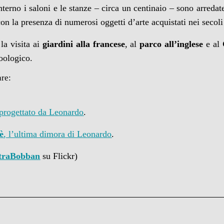
interno i saloni e le stanze – circa un centinaio – sono arreda
on la presenza di numerosi oggetti d’arte acquistati nei secoli
la visita ai
giardini alla francese
, al
parco all’inglese
e al
oologico.
are:
progettato da Leonardo
.
è
, l’ultima dimora di Leonardo
.
ltraBobban
su Flickr)