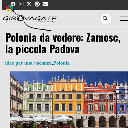
Skip
to
content
Men
Search...
Polonia da vedere: Zamosc,
la piccola Padova
idee per una vacanza
,
Polonia