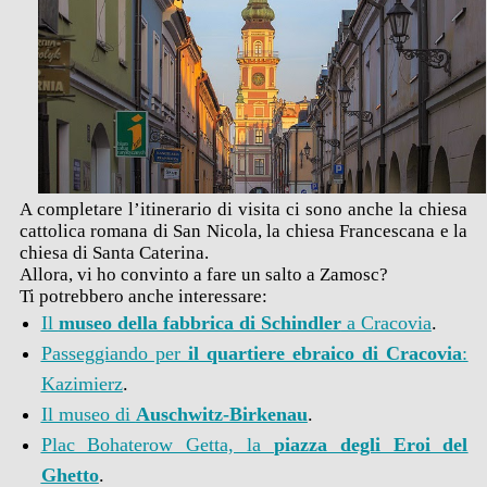
A completare l’itinerario di visita ci sono anche la chiesa
cattolica romana di San Nicola, la chiesa Francescana e la
chiesa di Santa Caterina.
Allora, vi ho convinto a fare un salto a Zamosc?
Ti potrebbero anche interessare:
Il
museo della fabbrica di Schindler
a Cracovia
.
Passeggiando per
il quartiere ebraico di Cracovia
:
Kazimierz
.
Il museo di
Auschwitz-Birkenau
.
Plac Bohaterow Getta, la
piazza degli Eroi del
Ghetto
.