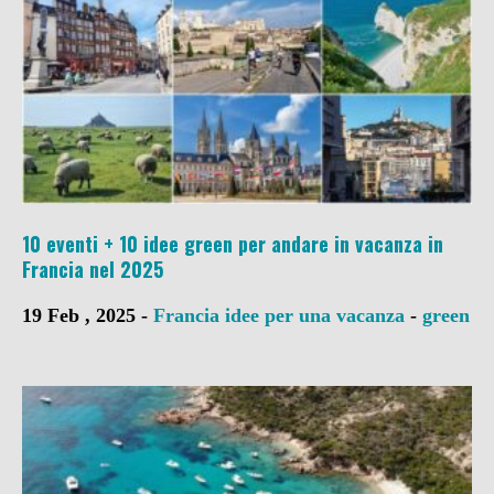
10 eventi + 10 idee green per andare in vacanza in
Francia nel 2025
19 Feb , 2025 -
Francia
idee per una vacanza
-
green