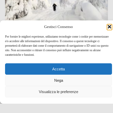
Gestisci Consenso
Per fornire le migliori esperienze, utilizziamo tecnologie come i cookie per memorizzare
Salla, in the middle of nowhere! Un viaggio
e/o accedere alle informazioni del dispositivo. Il consenso a queste tecnologie ci
straordinario nella Lapponia finlandese
permetterà di elaborare dati come il comportamento di navigazione o ID unici su questo
sito. Non acconsentire o ritirare il consenso può influire negativamente su alcune
3 Mag , 2022 -
blog tour SMT e viaggi stampa
caratteristiche e funzioni.
Finlandia
idee per una vacanza
Accetta
Nega
Visualizza le preferenze